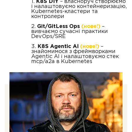
K8S DIY
– власноруч створюємо
і налаштовуємо контейнеризацію,
Kubernetes-кластери та
контролери
Git/GitLess Ops
(нове!)
–
вивчаємо сучасні практики
DevOps/SRE
K8S Agentic AI
(нове!)
–
знайомимося з фреймворками
Agentic AI і налаштовуємо стек
mcp/a2a в Kubernetes