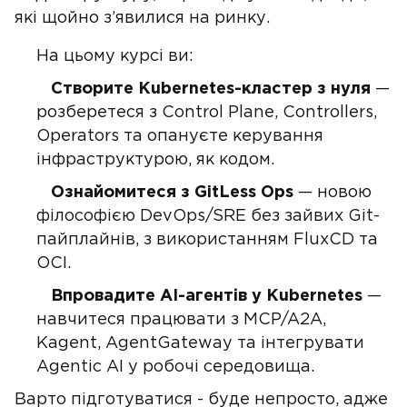
які щойно з’явилися на ринку.
На цьому курсі ви:
Створите Kubernetes-кластер з нуля
—
розберетеся з Control Plane, Controllers,
Operators та опaнуєте керування
інфраструктурою, як кодом.
Ознайомитеся з GitLess Ops
— новою
філософією DevOps/SRE без зайвих Git-
пайплайнів, з використанням FluxCD та
OCI.
Впровадите AI-агентів у Kubernetes
—
навчитеся працювати з MCP/A2A,
Kagent, AgentGateway та інтегрувати
Agentic AI у робочі середовища.
Варто підготуватися - буде непросто, адже