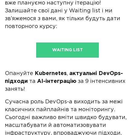
вже плануємо наступну ітерацію!
Залишайте свої дані у Waiting list і ми
звʼяжемося з вами, як тільки будуть дати
повторного курсу:
WAITING LIST
Опануйте
Kubernetes
,
актуальні DevOps-
підходи
та
AI-інтеграцію
за 9 інтенсивних
занять!
Сучасна роль DevOps-а виходить за межі
класичних пайплайнів та моніторингу.
Сьогодні важливо вміти швидко будувати,
масштабувати й автоматизовувати
інфраструктуру, впроваджуючи підходи,