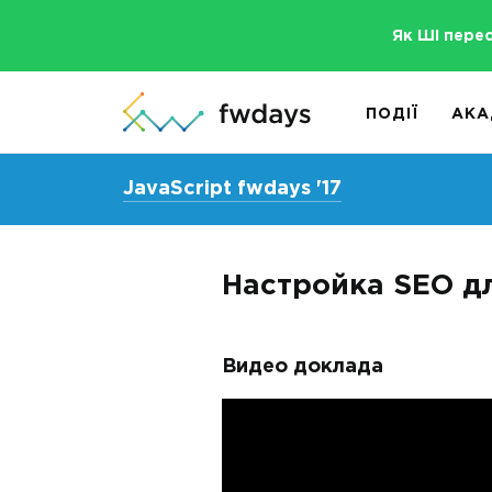
Як ШІ пере
ПОДІЇ
АКА
JavaScript fwdays '17
Настройка SEO д
Видео доклада