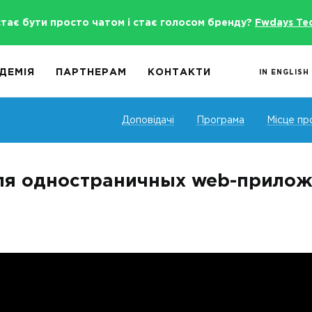
стає бути просто чатом і стає голосом бренду?
Fwdays Te
ДЕМІЯ
ПАРТНЕРАМ
КОНТАКТИ
IN ENGLISH
Доповідачі
Програма
Місце пр
ля одностраничных web-прилож