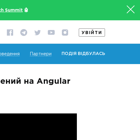
ch Summit
🤖
УВІЙТИ
ПОДІЯ ВІДБУЛАСЬ
оведення
Партнери
ений на Angular