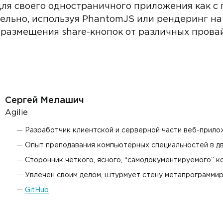
для своего одностраничного приложения как с
тельно, используя PhantomJS или рендеринг на
размещения share-кнопок от различных прова
Сергей Мелашич
Agilie
Разработчик клиентской и серверной части веб-прило
Опыт преподавания компьютерных специальностей в дв
Сторонник четкого, ясного, “самодокументируемого” ко
Увлечен своим делом, штурмует стену метапрограмми
GitHub