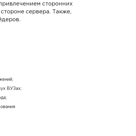
 привлечением сторонних
 стороне сервера. Также,
йдеров.
жений;
ух ВУЗах;
да;
рования