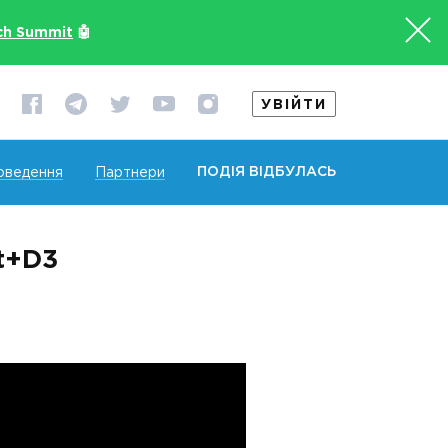
ch Summit
🤖
УВІЙТИ
ПОДІЯ ВІДБУЛАСЬ
оведення
Партнери
t+D3