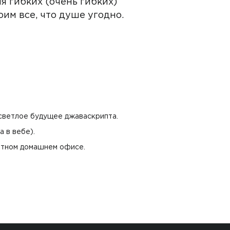
я гибких (очень гибких)
им все, что душе угодно.
 светлое будущее джаваскрипта.
а в вебе).
ютном домашнем офисе.