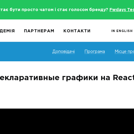
стає бути просто чатом і стає голосом бренду?
Fwdays Te
ДЕМІЯ
ПАРТНЕРАМ
КОНТАКТИ
IN ENGLISH
Доповідачі
Програма
Місце пр
екларативные графики на Reac