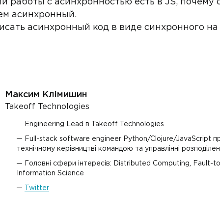
ли работы с асинхронностью есть в JS, почему
ем асинхронный.
 писать асинхронный код в виде синхронного на 
Максим Клімишин
Takeoff Technologies
Engineering Lead в Takeoff Technologies
Full-stack software engineer Python/Clojure/JavaScript п
технічному керівництві командою та управлінні розподіле
Головні сфери інтересів: Distributed Computing, Fault-t
Information Science
Twitter