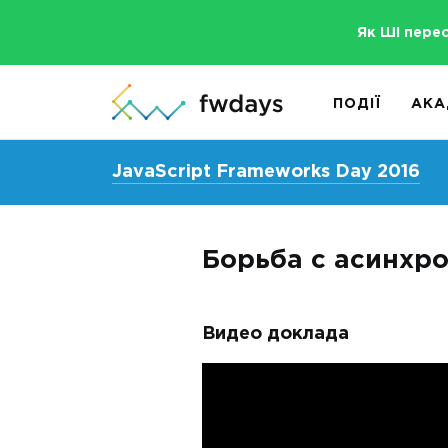
Як ШІ пере
ПОДІЇ
АКА
JavaScript Frameworks Day 2016
Борьба с асинхро
Видео доклада