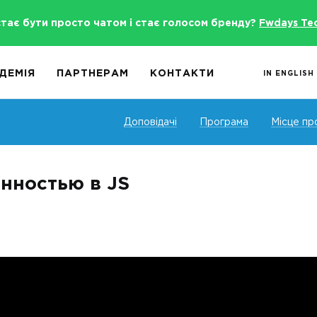
стає бути просто чатом і стає голосом бренду?
Fwdays Te
ДЕМІЯ
ПАРТНЕРАМ
КОНТАКТИ
IN ENGLISH
Доповідачі
Програма
Місце пр
нностью в JS