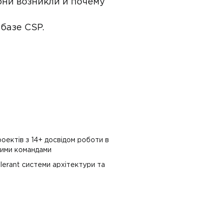
 они возникли и почему
базе CSP.
роектів з 14+ досвідом роботи в
ними командами
olerant системи архітектури та