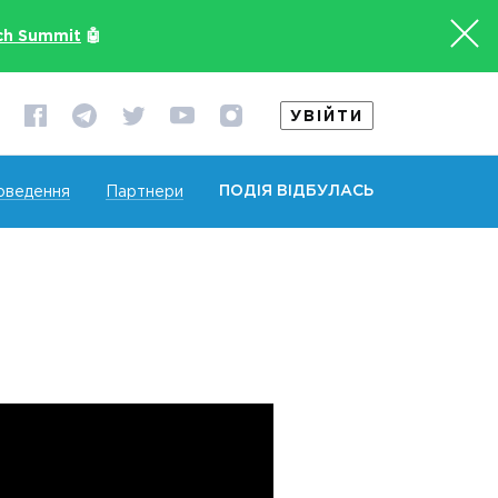
ch Summit
🤖
УВІЙТИ
ПОДІЯ ВІДБУЛАСЬ
оведення
Партнери