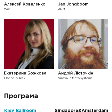
Алексей Коваленко
Jan Jongboom
Wix
ARM
Екатерина Божкова
Андрій Лісточкін
Elance-oDesk
Viravix / MetaSystems
Програма
Kiev Ballroom
Singapore&Amsterdam