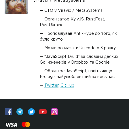
Viravix / MetaSystems
CTO у Viravix / MetaSystems
Організатор KyivJS, RustFest,
RustUkraine
Проповідував Anti-Hype до того, як
було круто
Може розказати Unicode о 3 ранку
“JavaScript Druid” за словами деяких
Go інженерів у Dropbox та Google
Обожнює JavaScript, навіть якщо
Prolog - найулюбленіший за весь час
Twitter
,
GitHub