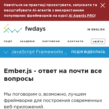
Навчіться на практиці проєктувати, запускати та
масштабувати Ai-агентів з використанням
популярних фреймворків на курсі
Ai Agents PRO
!
IN ENGLISH
ПОДІЇ
АКАДЕМІЯ
ПАРТНЕРАМ
КОНТАКТИ
УВІЙТИ
JavaScript Frameworks Day 2014
ПОДІЯ ВІДБУЛАСЬ
Ember.js - ответ на почти все
вопросы
Мы поговорим о, возможно, лучшем
фреймворке для построения современных
веб-приложений.