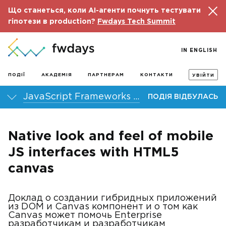
Що станеться, коли AI-агенти почнуть тестувати
гіпотези в production?
Fwdays Tech Summit
IN ENGLISH
ПОДІЇ
АКАДЕМІЯ
ПАРТНЕРАМ
КОНТАКТИ
УВІЙТИ
JavaScript Frameworks Day 2013
ПОДІЯ ВІДБУЛАСЬ
Native look and feel of mobile
JS interfaces with HTML5
canvas
Доклад о создании гибридных приложений
из DOM и Canvas компонент и о том как
Canvas может помочь Enterprise
разработчикам и разработчикам