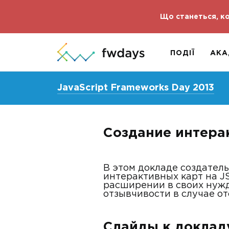
Що станеться, ко
ПОДІЇ
АКА
JavaScript Frameworks Day 2013
Создание интерак
В этом докладе создател
интерактивных карт на J
расширении в своих нужд
отзывчивости в случае о
Слайды к доклад