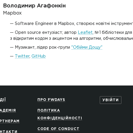
Володимир Агафонкін
Mapbox
Software Engineer в Mapbox, створює новітні інструмен
Open source ентузіаст; автор
Leaflet
, №1 бібліотеки для
з відкритим кодом з акцентом на алгоритми, обчислювальн
Музикант, лідер рок-групи
"Обійми Дощу"
Twitter
,
GitHub
ДІЇ
ПРО FWDAYS
УВІЙТИ
АДЕМІЯ
ПОЛІТИКА
КОНФІДЕНЦІЙНОСТІ
РТНЕРАМ
CODE OF CONDUCT
НТАКТИ