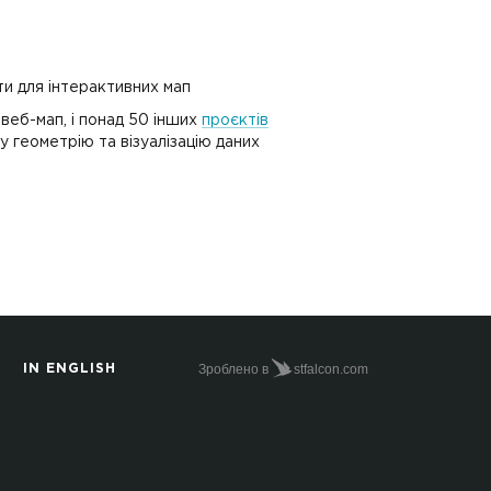
ти для інтерактивних мап
 веб-мап, і понад 50 інших
проєктів
у геометрію та візуалізацію даних
Зроблено в
stfalcon.com
IN ENGLISH