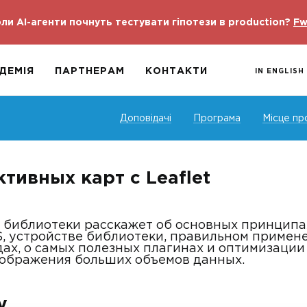
ли AI-агенти почнуть тестувати гіпотези в production?
Fw
ДЕМІЯ
ПАРТНЕРАМ
КОНТАКТИ
IN ENGLISH
Доповідачі
Програма
Місце пр
тивных карт с Leaflet
ь библиотеки расскажет об основных принципа
S, устройстве библиотеки, правильном примен
ах, о самых полезных плагинах и оптимизации
тображения больших объемов данных.
у