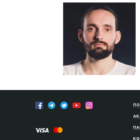
ПО
АК
ПА
КО