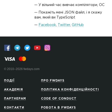
У вiльний час вивчає компілятори, ОС
Покажіть мені JSON файл, і я скажу
вам, який ви TypeScript
Facebook
,
Twitter
,
GitHub
© 2010–2026 fwdays.com
ПОДІЇ
ПРО FWDAYS
АКАДЕМІЯ
ПОЛІТИКА КОНФІДЕНЦІЙНОСТІ
ПАРТНЕРАМ
CODE OF CONDUCT
КОНТАКТИ
РОБОТА В FWDAYS