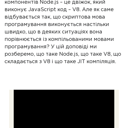
компонентів Node.js – це двіжок, який
виконує JavaScript код – V8. Але як саме
відбувається так, що скриптова мова
програмування виконується настільки
швидко, що в деяких ситуаціях вона
порівнюється із компільованими мовами
програмування? У цій доповіді ми
розберемо, що таке Node.js, що таке V8, що
складається з V8 і що таке JIT компіляція.