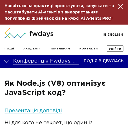
Навчіться на практиці проєктувати, запускати та
масштабувати Ai-агентів з використанням
популярних фреймворків на курсі
Ai Agents PRO
!
IN ENGLISH
ПОДІЇ
АКАДЕМІЯ
ПАРТНЕРАМ
КОНТАКТИ
УВІЙТИ
Конференція Fwdays: JS is back!
ПОДІЯ ВІДБУЛАСЬ
Як Node.js (V8) оптимiзує
JavaScript код?
Презентація доповіді
Ні для кого не секрет, що один із