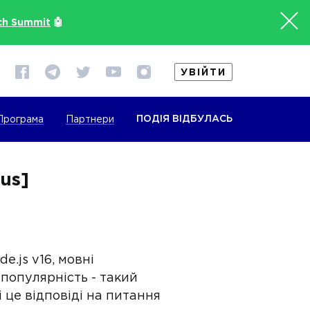
ch Summit
🤖
УВІЙТИ
ПОДІЯ ВІДБУЛАСЬ
Програма
Партнери
us]
e.js v16, мовні
 популярність - такий
 це відповіді на питання