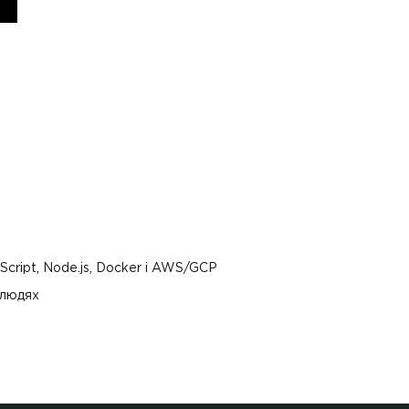
Script, Node.js, Docker і AWS/GCP
 людях