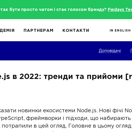
стає бути просто чатом і стає голосом бренду?
Fwdays Te
ДЕМІЯ
ПАРТНЕРАМ
КОНТАКТИ
IN ENGLISH
Доповідачі
js в 2022: тренди та прийоми [r
азати новинки екосистеми Node.js. Нові фічі Nod
TypeScript, фреймворки і підходи, що набирають
потрапили в цей огляд. Головне в цьому огляді