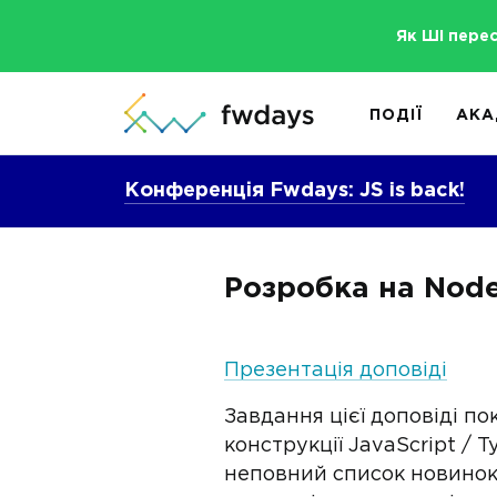
Як ШІ пере
ПОДІЇ
АКА
Конференція Fwdays: JS is back!
Розробка на Node.
Презентація доповіді
Завдання цієї доповіді пок
конструкції JavaScript / 
неповний список новинок 