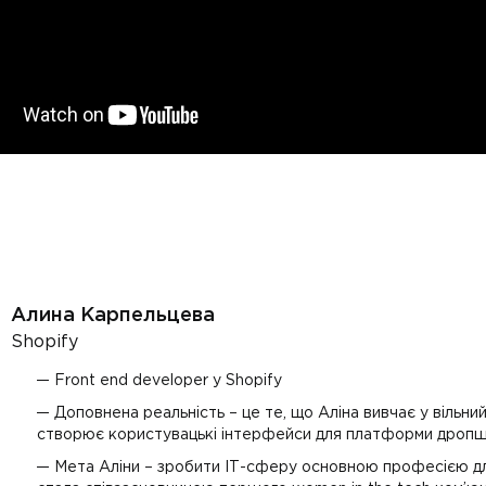
Алина Карпельцева
Shopify
Front end developer у Shopify
Доповнена реальність – це те, що Аліна вивчає у вільни
створює користувацькі інтерфейси для платформи дропшип
Мета Аліни – зробити ІТ-сферу основною професією для