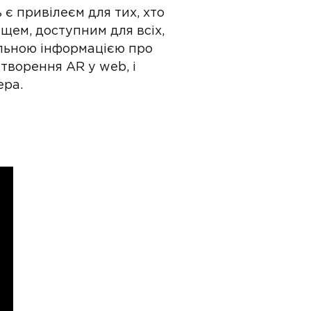
 є привілеєм для тих, хто
щем, доступним для всіх,
альною інформацією про
створення AR у web, і
ера.