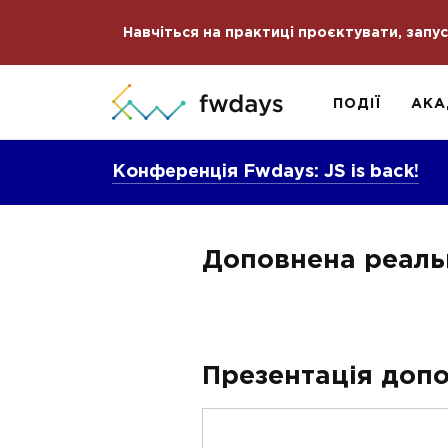
Навчіться на практиці проєктувати, запу
ПОДІЇ
АКА
Конференція Fwdays: JS is back!
Доповнена реальн
Презентація допо