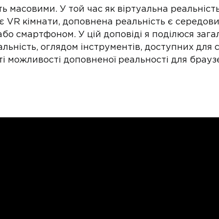
ть масовими. У той час як віртуальна реальність
ує VR кімнати, доповнена реальність є середови
або смартфоном. У цій доповіді я поділюся заг
льність, оглядом інструментів, доступних для 
ті можливості доповненої реальності для брауз