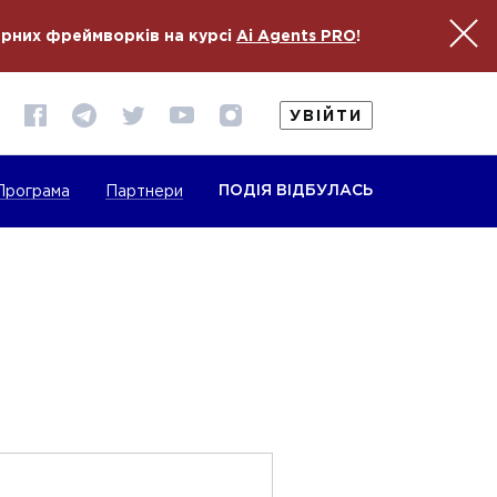
ярних фреймворків на курсі
Ai Agents PRO
!
УВІЙТИ
ПОДІЯ ВІДБУЛАСЬ
Програма
Партнери