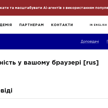
скати та масштабувати Ai-агентів з використанням попул
ДЕМІЯ
ПАРТНЕРАМ
КОНТАКТИ
IN ENGLISH
Доповідачі
ість у вашому браузері [rus]
віді