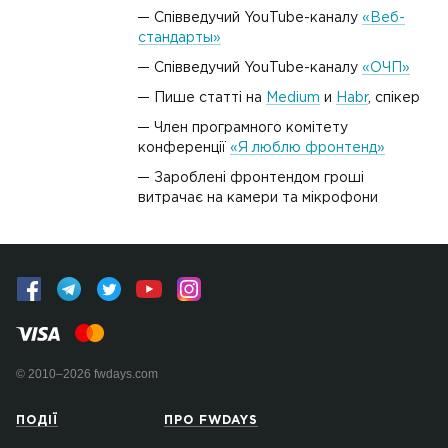
Співведучий YouTube-каналу
«Веб-
стандарты»
Співведучий YouTube-каналу
«ОЧП»
Пише статті на
Medium
и
Habr
, спікер
Член програмного комітету
конференції
«Я люблю фронтенд»
Зароблені фронтендом гроші
витрачає на камери та мікрофони
© 2010–2026 fwdays.com
ПОДІЇ
ПРО FWDAYS