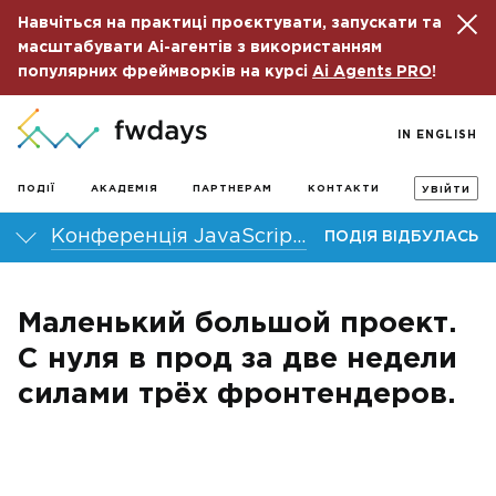
Навчіться на практиці проєктувати, запускати та
масштабувати Ai-агентів з використанням
популярних фреймворків на курсі
Ai Agents PRO
!
IN ENGLISH
ПОДІЇ
АКАДЕМІЯ
ПАРТНЕРАМ
КОНТАКТИ
УВІЙТИ
Конференція JavaScript fwdays’21
ПОДІЯ ВІДБУЛАСЬ
Маленький большой проект.
С нуля в прод за две недели
силами трёх фронтендеров.