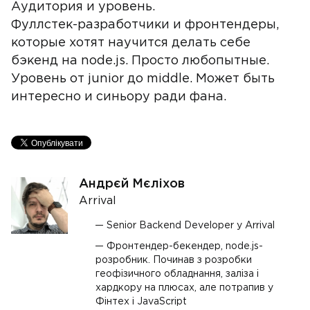
Аудитория и уровень.
Фуллстек-разработчики и фронтендеры,
которые хотят научится делать себе
бэкенд на node.js. Просто любопытные.
Уровень от junior до middle. Может быть
интересно и синьору ради фана.
Андрєй Мєліхов
Arrival
Senior Backend Developer у Arrival
Фронтендер-бекендер, node.js-
розробник. Починав з розробки
геофізичного обладнання, заліза і
хардкору на плюсах, але потрапив у
Фінтех і JavaScript