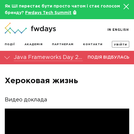
Як ШІ перестає бути просто чатом і стає голосом
бренду?
Fwdays Tech Summit
🤖
IN ENGLISH
ПОДІЇ
АКАДЕМІЯ
ПАРТНЕРАМ
КОНТАКТИ
УВІЙТИ
Java Frameworks Day 2015
ПОДІЯ ВІДБУЛАСЬ
Хероковая жизнь
Видео доклада