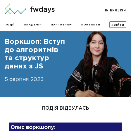
IN ENGLISH
ПОДІЇ
АКАДЕМІЯ
ПАРТНЕРАМ
КОНТАКТИ
УВІЙТИ
Воркшоп: Вступ
до алгоритмів
та структур
даних з JS
5 серпня 2023
ПОДІЯ ВІДБУЛАСЬ
Опис воркшопу: