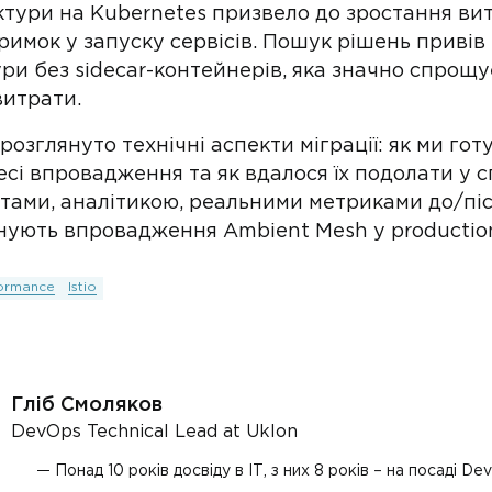
ктури на Kubernetes призвело до зростання вит
римок у запуску сервісів. Пошук рішень приві
ри без sidecar-контейнерів, яка значно спрощу
витрати.
розглянуто технічні аспекти міграції: як ми гот
сі впровадження та як вдалося їх подолати у сп
татами, аналітикою, реальними метриками до/пі
нують впровадження Ambient Mesh у productio
ormance
Istio
Гліб Смоляков
DevOps Technical Lead at Uklon
Понад 10 років досвіду в ІТ, з них 8 років – на посаді D