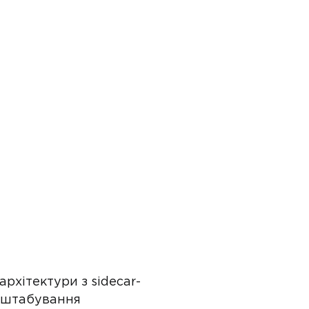
рхітектури з sidecar-
асштабування