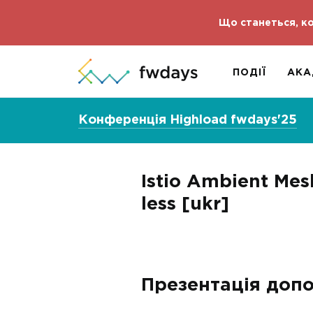
Що станеться, ко
ПОДІЇ
АКА
Конференція Highload fwdays'25
Istio Ambient Mes
less [ukr]
Презентація допо