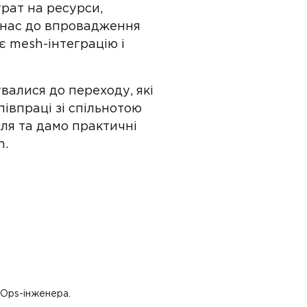
рат на ресурси,
в нас до впровадження
є mesh-інтеграцію і
увалися до переходу, які
івпраці зі спільнотою
сля та дамо практичні
n.
evOps-інженера.