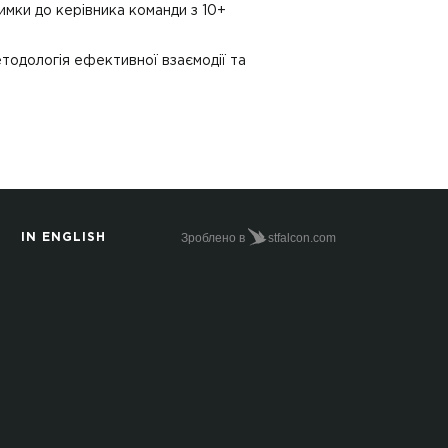
имки до керівника команди з 10+
тодологія ефективної взаємодії та
Зроблено в
stfalcon.com
IN ENGLISH