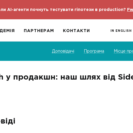
ли AI-агенти почнуть тестувати гіпотези в production?
Fw
ДЕМІЯ
ПАРТНЕРАМ
КОНТАКТИ
IN ENGLISH
Доповідачі
Програма
Місце пр
h у продакшн: наш шлях від Side
віді