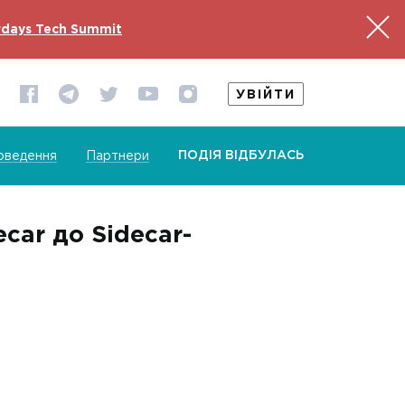
days Tech Summit
УВІЙТИ
ПОДІЯ ВІДБУЛАСЬ
оведення
Партнери
car до Sidecar-