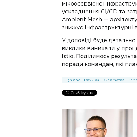
мікросервісної інфрастру
ускладнення CI/CD та зат
Ambient Mesh — архітекту
знижує інфраструктурні 
У доповіді буде детально 
виклики виникали у проце
Istio. Поділимось резуль
поради командам, які пла
Highload
DevOps
Kubernetes
Perf