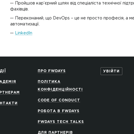
Пройшов кар’єрний шлях від спеціаліста технічної підтр
фахівців.
Переконаний, що DevOps – це не просто професія, а ме
автоматизації.
LinkedIn
ДІЇ
ПРО FWDAYS
УВІЙТИ
АДЕМІЯ
ПОЛІТИКА
КОНФІДЕНЦІЙНОСТІ
РТНЕРАМ
CODE OF CONDUCT
НТАКТИ
РОБОТА В FWDAYS
FWDAYS TECH TALKS
ДЛЯ ПАРТНЕРІВ