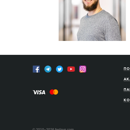
ПО
АК
ПА
КО
© 2010–2026 fwdays.com