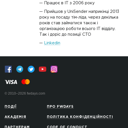
Працює в ІТ з 2006 року
Прийшов у UniSender наприкінці 2013
року на посаду тім-ліда, через декілька
років став займатися також і
організацією роботи всього IT відділу.
Так і доріс до позиції CTO
Linkedin
© 2010–2026 fwdays.com
ПОДІЇ
ПРО FWDAYS
АКАДЕМІЯ
ПОЛІТИКА КОНФІДЕНЦІЙНОСТІ
ПАРТНЕРАМ
CODE OF CONDUCT