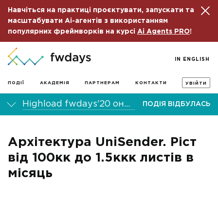
Навчіться на практиці проєктувати, запускати та
масштабувати Ai-агентів з використанням
популярних фреймворків на курсі
Ai Agents PRO
!
IN ENGLISH
ПОДІЇ
АКАДЕМІЯ
ПАРТНЕРАМ
КОНТАКТИ
УВІЙТИ
Highload fwdays'20 онлайн-конференція
ПОДІЯ ВІДБУЛАСЬ
Архітектура UniSender. Ріст
від 100кк до 1.5ккк листів в
місяць