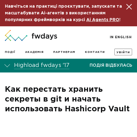
Навчіться на практиці проєктувати, запускати та
масштабувати Ai-агентів з використанням
популярних фреймворків на курсі
Ai Agents PRO
!
IN ENGLISH
ПОДІЇ
АКАДЕМІЯ
ПАРТНЕРАМ
КОНТАКТИ
УВІЙТИ
Highload fwdays '17
ПОДІЯ ВІДБУЛАСЬ
Как перестать хранить
секреты в git и начать
использовать Hashicorp Vault