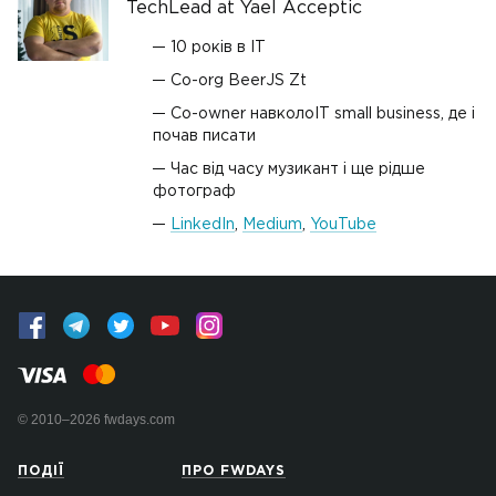
TechLead at Yael Acceptic
10 років в ІТ
Co-org BeerJS Zt
Co-owner навколоІТ small business, де і
почав писати
Час від часу музикант і ще рідше
фотограф
LinkedIn
,
Medium
,
YouTube
© 2010–2026 fwdays.com
ПОДІЇ
ПРО FWDAYS