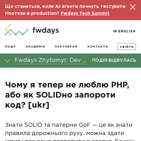
Що станеться, коли AI-агенти почнуть тестувати
гіпотези в production?
Fwdays Tech Summit
IN ENGLISH
ПОДІЇ
АКАДЕМІЯ
ПАРТНЕРАМ
КОНТАКТИ
УВІЙТИ
Fwdays Zhytomyr: Dev Meetup
ПОДІЯ ВІДБУЛАСЬ
Чому я тепер не люблю PHP,
або як SOLIDно запороти
код? [ukr]
Знати SOLID та патерни GoF — це як знати
правила дорожнього руху: можна здати