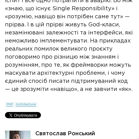
іспит і все одно потрапити в аварію. Бо між
«знаю, що існує Single Responsibility» і
«розумію, навіщо він потрібен саме тут» —
прірва. І в цій прірві живуть God-класи,
незамінювані залежності та інтерфейси, які
неможливо імплементувати. На прикладах
реальних помилок великого проєкту
поговоримо про різницю між знанням і
розумінням, про те, як фреймворки можуть
маскувати архітектурні проблеми, і чому
єдиний спосіб писати підтримуваний код
— це зрозуміти «навіщо», а не завчити «як».
PHP
Architecture
Святослав Ронський