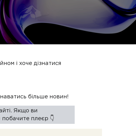
айном і хоче дізнатися
знаватись більше новин!
айті. Якщо ви
 побачите плеєр 👇