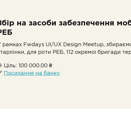
Збір на засоби забезпечення мо
РЕБ
У рамках Fwdays UI/UX Design Meetup, збираємо
тарлінки, для роти РЕБ, 112 окремої бригади те
 Ціль: 100 000.00 ₴
🔗
Посилання на банку