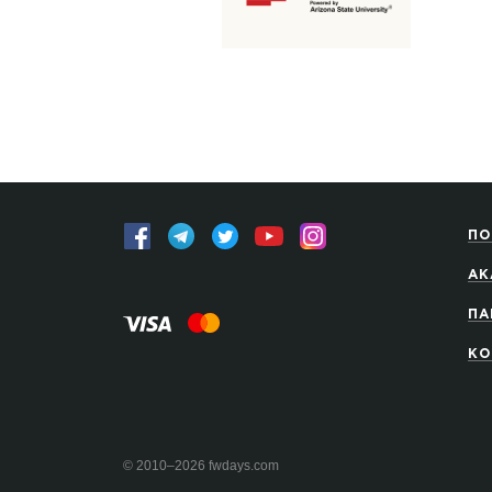
ПО
АК
ПА
КО
© 2010–2026 fwdays.com