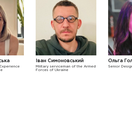
ська
Іван Симоновський
Ольга Го
 Experience
Military serviceman of the Armed
Senior Desig
ne
Forces of Ukraine