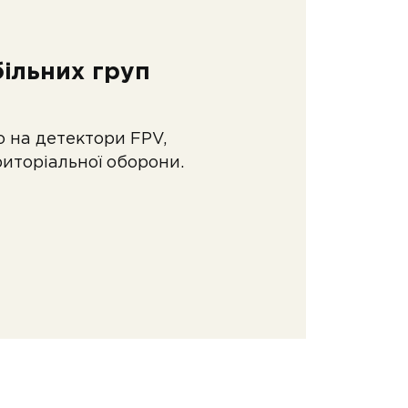
більних груп
 на детектори FPV,
риторіальної оборони.