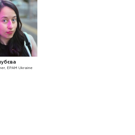
лубєва
ner, EPAM Ukraine