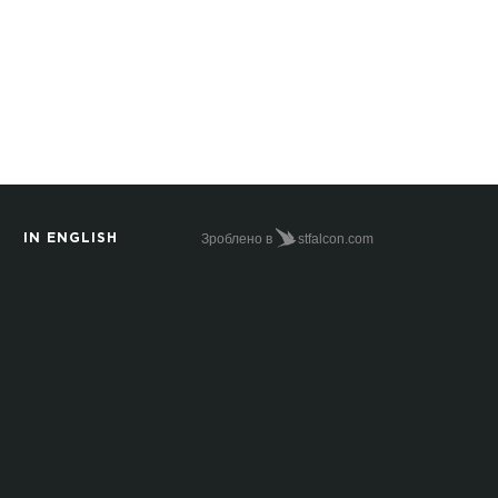
Зроблено в
stfalcon.com
IN ENGLISH