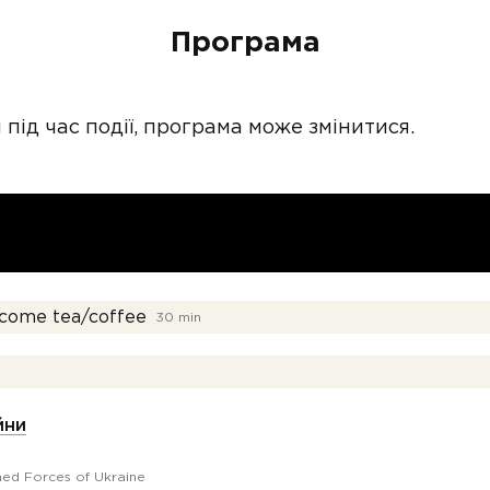
Програма
и під час події, програма може змінитися.
lcome tea/coffee
30 min
йни
ed Forces of Ukraine