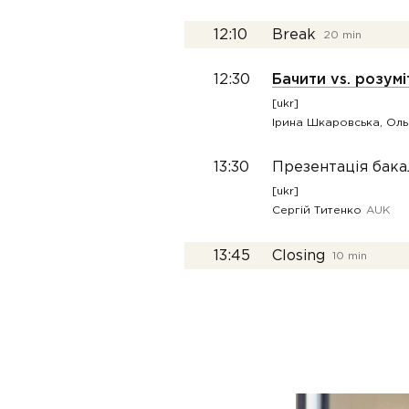
12:10
Break
20 min
12:30
Бачити vs. розум
[ukr]
Ірина Шкаровська, Оль
13:30
Презентація бака
[ukr]
Сергій Титенко
AUK
13:45
Closing
10 min