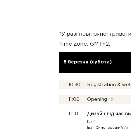
*У разі повітряної тривог
Time Zone: GMT+2.
8 березня (субота)
10:30
Registration & we
11:00
Opening
10 min
11:10
Дизайн під час ві
[ukr]
Іван Симоновський
Arm