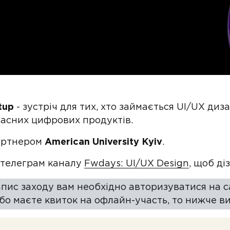
tup
- зустріч для тих, хто займається UI/UX диз
часних цифрових продуктів.
партнером
American University Kyiv
.
 телеграм каналу
Fwdays: UI/UX Design
, щоб ді
пис заходу вам необхідно авторизуватися на с
бо маєте квиток на офлайн-участь, то нижче ви