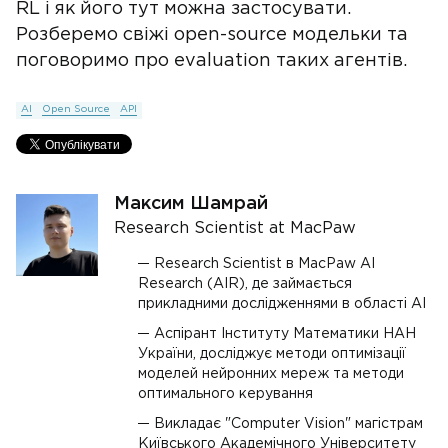
RL і як його тут можна застосувати.
Розберемо свіжі open-source модельки та
поговоримо про evaluation таких агентів.
AI
Open Source
API
Максим Шамрай
Research Scientist at MacPaw
Research Scientist в MacPaw AI
Research (AIR), де займається
прикладними дослідженнями в області AI
Аспірант Інституту Математики НАН
України, досліджує методи оптимізації
моделей нейронних мереж та методи
оптимального керування
Викладає "Computer Vision" магістрам
Київського Академічного Університету