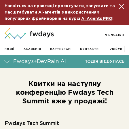
Навчіться на практиці проєктувати, запускати та
масштабувати Ai-агентів з використанням
популярних фреймворків на курсі
Ai Agents PRO
!
IN ENGLISH
ПОДІЇ
АКАДЕМІЯ
ПАРТНЕРАМ
КОНТАКТИ
УВІЙТИ
Fwdays+DevRain AI
ПОДІЯ ВІДБУЛАСЬ
Квитки на наступну
конференцію Fwdays Tech
Summit вже у продажі!
Fwdays Tech Summit