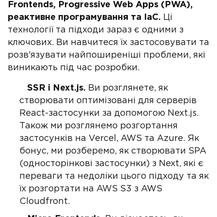
Frontends, Progressive Web Apps (PWA),
реактивне програмування та IaC.
Ці
технології та підходи зараз є одними з
ключових. Ви навчитеся їх застосовувати та
розв'язувати найпоширеніші проблеми, які
виникають під час розробки.
SSR і Next.js.
Ви розглянете, як
створювати оптимізовані для серверів
React-застосунки за допомогою Next.js.
Також ми розглянемо розгортання
застосунків на Vercel, AWS та Azure. Як
бонус, ми розберемо, як створювати SPA
(односторінкові застосунки) з Next, які є
переваги та недоліки цього підходу та як
їх розгортати на AWS S3 з AWS
Cloudfront.