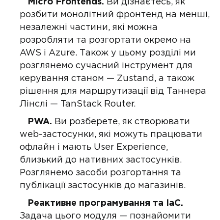
Micro Frontends.
Ви дізнаєтесь, як
розбити монолітний фронтенд на менші,
незалежні частини, які можна
розробляти та розгортати окремо на
AWS і Azure. Також у цьому розділі ми
розглянемо сучасний інструмент для
керування станом — Zustand, а також
рішення для маршрутизації від Таннера
Лінслі — TanStack Router.
PWA.
Ви розберете, як створювати
web-застосунки, які можуть працювати
офлайн і мають User Experience,
близький до нативних застосунків.
Розглянемо засоби розгортання та
публікації застосунків до магазинів.
Реактивне програмування та IaC.
Задача цього модуля — познайомити