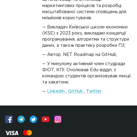
маркетингових процесів та розробці
масштабованої системи сповіщень для
мільйонів користувачів.
Викладач Київської школи економіки
(KSE) з 2023 року, викладаю концепції
програмування, алгоритми та структури
даних, а також практику розробки ПЗ;
Автор .NET Roadmap на GitHub;
У минулому активний член студради
ФІОТ, КПІ. Очолював Edu-відділ; з
командою студентів організовував лекції
та хакатони;
LinkedIn
,
GitHub
,
Twitter