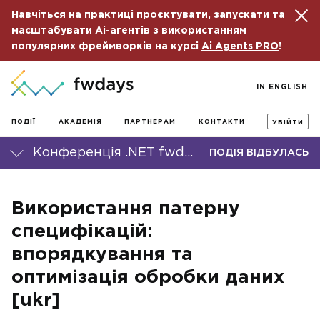
Навчіться на практиці проєктувати, запускати та
масштабувати Ai-агентів з використанням
популярних фреймворків на курсі
Ai Agents PRO
!
IN ENGLISH
ПОДІЇ
АКАДЕМІЯ
ПАРТНЕРАМ
КОНТАКТИ
УВІЙТИ
Конференція .NET fwdays'24
ПОДІЯ ВІДБУЛАСЬ
Використання патерну
специфікацій:
впорядкування та
оптимізація обробки даних
[ukr]