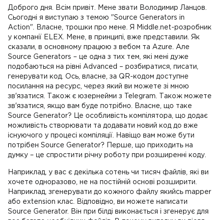
Доброго дня. Всім привіт. Мене звати Володимир Ланцов.
Сьогодні я виступаю з темою "Source Generators in
Action". Власне, трошки про мене. Я Middle.net-розробник
у компанії ELEX. Мене, в принципі, вже представили. Як
сказали, в основному працюю з вебом та Azure. Але
Source Generators – це одна з тих тем, які мені дуже
подобаються на рівні Advanced – розбиратися, писати,
генерувати код. Ось, власне, за QR-кодом доступне
посилання на ресурс, через який ви можете зі мною
зв'язатися. Також є юзернейми з Telegram. Також можете
зв'язатися, якщо вам буде потрібно. Власне, що таке
Source Generator? Це особливість компілятора, що додає
можливість створювати та додавати новий код до вже
існуючого у процесі компіляції. Навіщо вам може бути
потрібен Source Generator? Перше, що приходить на
думку – це спростити річну роботу при розширенні коду.
Наприклад, у вас є декілька сотень чи тисяч файлів, які ви
хочете одноразово, не на постійній основі розширити.
Наприклад, згенерувати до кожного файлу якийсь mapper
або extension клас. Відповідно, ви можете написати
Source Generator. Він при білді виконається і згенерує для