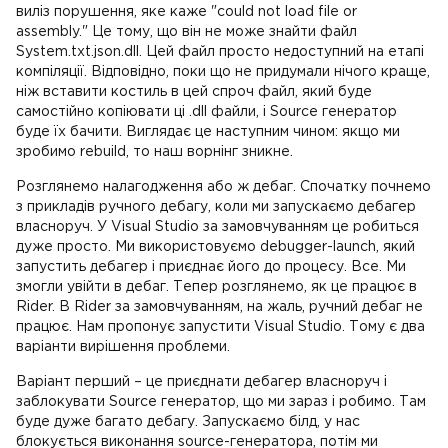
виліз порушення, яке каже "could not load file or
assembly." Це тому, що він не може знайти файл
System.txt.json.dll. Цей файл просто недоступний на етапі
компіляції. Відповідно, поки що не придумали нічого краще,
ніж вставити костиль в цей спроч файл, який буде
самостійно копіювати ці .dll файли, і Source генератор
буде їх бачити. Виглядає це наступним чином: якщо ми
зробимо rebuild, то наш ворнінг зникне.
Розглянемо налагодження або ж дебаг. Спочатку почнемо
з прикладів ручного дебагу, коли ми запускаємо дебагер
власноруч. У Visual Studio за замовчуванням це робиться
дуже просто. Ми використовуємо debugger-launch, який
запустить дебагер і приєднає його до процесу. Все. Ми
змогли увійти в дебаг. Тепер розглянемо, як це працює в
Rider. В Rider за замовчуванням, на жаль, ручний дебаг не
працює. Нам пропонує запустити Visual Studio. Тому є два
варіанти вирішення проблеми.
Варіант перший – це приєднати дебагер власноруч і
заблокувати Source генератор, що ми зараз і робимо. Там
буде дуже багато дебагу. Запускаємо білд, у нас
блокується виконання source-генератора, потім ми