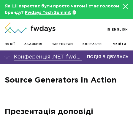
Як ШІ перестає бути просто чатом і стає голосом
бренду?
Fwdays Tech Summit
🤖
IN ENGLISH
ПОДІЇ
АКАДЕМІЯ
ПАРТНЕРАМ
КОНТАКТИ
УВІЙТИ
Конференція .NET fwdays'23
ПОДІЯ ВІДБУЛАСЬ
Source Generators in Action
Презентація доповіді