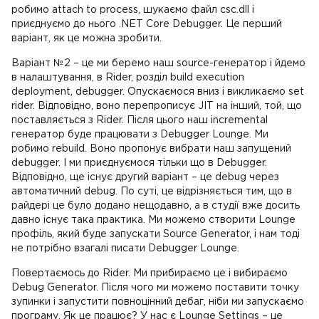
робимо attach to process, шукаємо файл csc.dll і
приєднуємо до нього .NET Core Debugger. Це перший
варіант, як це можна зробити.
Варіант №2 – це ми беремо наш source-генератор і йдемо
в налаштування, в Rider, розділ build execution
deployment, debugger. Опускаємося вниз і викликаємо set
rider. Відповідно, воно перепрописує JIT на інший, той, що
поставляється з Rider. Після цього наш incremental
генератор буде працювати з Debugger Lounge. Ми
робимо rebuild. Воно пропонує вибрати наш запущений
debugger. І ми приєднуємося тільки що в Debugger.
Відповідно, ще існує другий варіант – це debug через
автоматичний debug. По суті, це відрізняється тим, що в
райдері це було додано нещодавно, а в студії вже досить
давно існує така практика. Ми можемо створити Lounge
профіль, який буде запускати Source Generator, і нам тоді
не потрібно взагалі писати Debugger Lounge.
Повертаємось до Rider. Ми прибираємо це і вибираємо
Debug Generator. Після чого ми можемо поставити точку
зупинки і запустити повноцінний дебаг, ніби ми запускаємо
програму. Як це працює? У нас є Lounge Settings – це