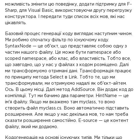
можливість змінити цю поведінку, додати підтримку для F-
Sharp, для Visual Basic, використовуючи другу перегрузку
конструктора. І передати туди список всіх мов, які нас
цікавлять.
Базовий процес генерації коду виглядає наступним чином.
Ми робимо спочатку фільтр по існуючому коду.
SyntaxNode — це об'єкт, що представляє собою одну з
частин нашого файлу. Це може бути namespace або
scoped namespace, або клас, або властивість. Тобто все,
що завгодно, що у нас у файлах з кодом розміщено. Далі
ми трансформуємо отримані дані. Трансформація працює
по принципу метода Select в Link. Тобто те, що ми
трансформували, ми отримуємо надалі як об'єкт-айтем.
Ось. В цьому місці. Далі метод AddSource. Він додає код до
компіляції. Тут ми бачимо два параметри. HintName — це
ім'я файлу. Якщо ми вкажемо там myclass, то воно
створить файл myclass.cs. Воно автоматично підставить
розширення. Але якщо у нас декілька мов, то нам треба
сказати розширення самостійно. E-source — це контент
файлу, який ми додаємо.
Кодогенерація на основі існуючих типів. Ми тільки що