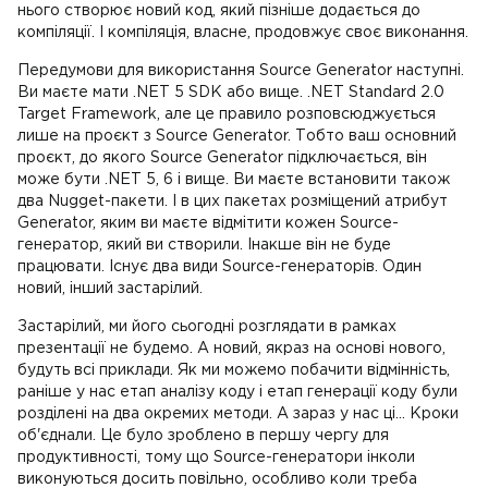
нього створює новий код, який пізніше додається до
компіляції. І компіляція, власне, продовжує своє виконання.
Передумови для використання Source Generator наступні.
Ви маєте мати .NET 5 SDK або вище. .NET Standard 2.0
Target Framework, але це правило розповсюджується
лише на проєкт з Source Generator. Тобто ваш основний
проєкт, до якого Source Generator підключається, він
може бути .NET 5, 6 і вище. Ви маєте встановити також
два Nugget-пакети. І в цих пакетах розміщений атрибут
Generator, яким ви маєте відмітити кожен Source-
генератор, який ви створили. Інакше він не буде
працювати. Існує два види Source-генераторів. Один
новий, інший застарілий.
Застарілий, ми його сьогодні розглядати в рамках
презентації не будемо. А новий, якраз на основі нового,
будуть всі приклади. Як ми можемо побачити відмінність,
раніше у нас етап аналізу коду і етап генерації коду були
розділені на два окремих методи. А зараз у нас ці... Кроки
об'єднали. Це було зроблено в першу чергу для
продуктивності, тому що Source-генератори інколи
виконуються досить повільно, особливо коли треба