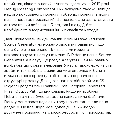
новий тип, відносно новий, з'явився, здається, в 2019 році.
Debug Roasting Component. І ми вказуємо також шлях до
нашого консольного проекту, тобто до проекту, в якому
наш генератор приєднаний. Це дозволяє використовувати
автоматичний дебаг як в Rider, так і в студії, без
необхідності використання інших класів та методів.
Далі. Згенеровані вихідні файли. Коли ми вже написали
Source Generator, ми можемо захотіти подивитися, що
саме було згенеровано. Для цього ми можемо
використовувати наступне меню. В Rider це папка Source
Generators, а в студії це розділ Analyzers. Там ми бачимо
всі файли, що були згенеровані. У нас є також можливість
зробити так, щоб всі файли, які ми згенерували, були в
межах нашого проекту, тобто фізично розміщені в
структурі проекту. Для цього нам потрібно зайти в CS
Project і додати ось ці записи: Emit Compiler Generated
Files і Output Path до цих файлів. Якщо ми зробимо
Rebuild, то у нас буде створена папка з цими файлами.
Вони у мене зараз падають, тому що конфлікт, але воно
додає їх. Це все щодо моєї доповіді. За QR-кодом
доступне посилання на список ресурсів, які я використав,