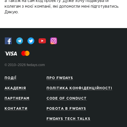
а також на сам код проекту. Дуже хочу подякувати
колегам з моєї компанії, які допомогли мені підготуватись.
Дякую.
© 2010–2026 fwdays.com
ПОДІЇ
ПРО FWDAYS
АКАДЕМІЯ
ПОЛІТИКА КОНФІДЕНЦІЙНОСТІ
ПАРТНЕРАМ
CODE OF CONDUCT
КОНТАКТИ
РОБОТА В FWDAYS
FWDAYS TECH TALKS