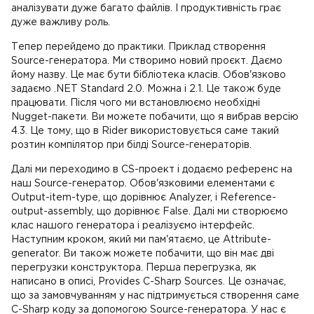
аналізувати дуже багато файлів. І продуктивність грає
дуже важливу роль.
Тепер перейдемо до практики. Приклад створення
Source-генератора. Ми створимо новий проєкт. Даємо
йому назву. Це має бути бібліотека класів. Обов'язково
задаємо .NET Standard 2.0. Можна і 2.1. Це також буде
працювати. Після чого ми встановлюємо необхідні
Nugget-пакети. Ви можете побачити, що я вибрав версію
4.3. Це тому, що в Rider використовується саме такий
розтин компілятор при білді Source-генераторів.
Далі ми переходимо в CS-проект і додаємо референс на
наш Source-генератор. Обов'язковими елементами є
Output-item-type, що дорівнює Analyzer, і Reference-
output-assembly, що дорівнює False. Далі ми створюємо
клас нашого генератора і реалізуємо інтерфейс.
Наступним кроком, який ми пам'ятаємо, це Attribute-
generator. Ви також можете побачити, що він має дві
перегрузки конструктора. Перша перегрузка, як
написано в описі, Provides C-Sharp Sources. Це означає,
що за замовчуванням у нас підтримується створення саме
C-Sharp коду за допомогою Source-генератора. У нас є