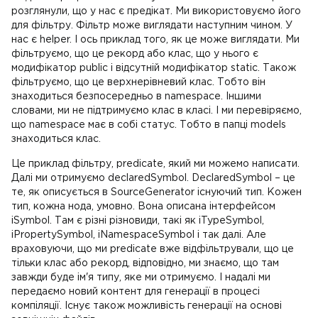
розглянули, що у нас є предікат. Ми використовуємо його
для фільтру. Фільтр може виглядати наступним чином. У
нас є helper. І ось приклад того, як це може виглядати. Ми
фільтруємо, що це рекорд або клас, що у нього є
модифікатор public і відсутній модифікатор static. Також
фільтруємо, що це верхнерівневий клас. Тобто він
знаходиться безпосередньо в namespace. Іншими
словами, ми не підтримуємо клас в класі. І ми перевіряємо,
що namespace має в собі статус. Тобто в папці models
знаходиться клас.
Це приклад фільтру, predicate, який ми можемо написати.
Далі ми отримуємо declaredSymbol. DeclaredSymbol – це
те, як описується в SourceGenerator існуючий тип. Кожен
тип, кожна нода, умовно. Вона описана інтерфейсом
iSymbol. Там є різні різновиди, такі як iTypeSymbol,
iPropertySymbol, iNamespaceSymbol і так далі. Але
враховуючи, що ми predicate вже відфільтрували, що це
тільки клас або рекорд, відповідно, ми знаємо, що там
завжди буде ім'я типу, яке ми отримуємо. І надалі ми
передаємо новий контент для генерації в процесі
компіляції. Існує також можливість генерації на основі