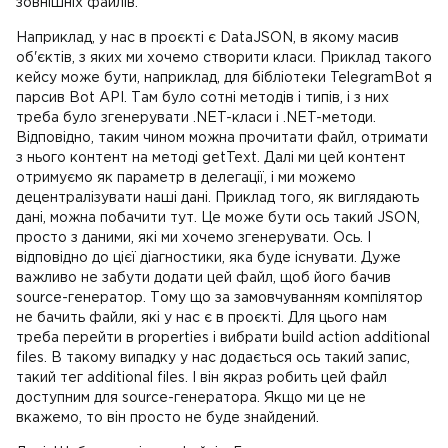
зовнішніх файлів.
Наприклад, у нас в проєкті є DataJSON, в якому масив
об'єктів, з яких ми хочемо створити класи. Приклад такого
кейсу може бути, наприклад, для бібліотеки TelegramBot я
парсив Bot API. Там було сотні методів і типів, і з них
треба було згенерувати .NET-класи і .NET-методи.
Відповідно, таким чином можна прочитати файл, отримати
з нього контент на методі getText. Далі ми цей контент
отримуємо як параметр в делегації, і ми можемо
децентралізувати наші дані. Приклад того, як виглядають
дані, можна побачити тут. Це може бути ось такий JSON,
просто з даними, які ми хочемо згенерувати. Ось. І
відповідно до цієї діагностики, яка буде існувати. Дуже
важливо не забути додати цей файл, щоб його бачив
source-генератор. Тому що за замовчуванням компілятор
не бачить файли, які у нас є в проєкті. Для цього нам
треба перейти в properties і вибрати build action additional
files. В такому випадку у нас додається ось такий запис,
такий тег additional files. І він якраз робить цей файл
доступним для source-генератора. Якщо ми це не
вкажемо, то він просто не буде знайдений.