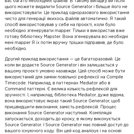
вас багато необхідних файлів. В такому випадку ви після
цього можете видалити Source Generator і більше його не
використовувати. Це приклад одноразового використання
чисто для генерації якихось файлів автоматично. Я такий
спосіб використовував у себе на проєкті, коли було
необхідно згенерувати mapper. Тільки я використав вже
готову бібліотеку Mapster. Вона згенерувала всі необхідні
мені mapper Я їх потім вручну трішки підправив, де було
необхідно.
Другий приклад використання — це багаторазовий. Це
коли ви додаєте Source Generator і він залишається у
вашому проєкті умовно назавжди. Цей спосіб може бути
використаний для заміни повільної рефлексії на Compile
Timecode. Наприклад, в паттернах Mediator або в
Command паттерні. Є велика кількість рефлексій для
зручності. І, наприклад, бібліотека Mediator, дуже відома,
вона використовує якраз такий Source Generator, щоб
пришвидшити виконання, замість рефлексій. Процес
виконання Source Generator наступний. Компіляція
запускається, доходить до кроку, в якому виконується
Source Generator. І Source Generator має повний доступ до
вашого існуючого коду. Він цей код аналізує і на основі