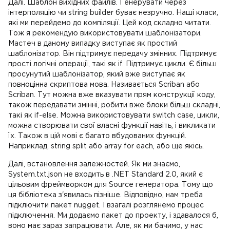
Далі. Шаблон вихідних файлів. Генерувати через
інтерполяцію чи string builder буває незручно. Наші класи,
які ми перейдемо до компіляції. Цей код складно читати.
Тож я рекомендую використовувати шаблонізатори.
Мастеч в даному випадку виступає як простий
шаблонізатор. Він підтримує передачу змінних. Підтримує
прості логічні операції, такі як if. Підтримує цикли. Є більш
просунутий шаблонізатор, який вже виступає як
повноцінна скриптова мова. Називається Scriban або
Scriban. Тут можна вже вказувати прям конструкції коду,
також передавати змінні, робити вже блоки більш складні,
такі як if-else. Можна використовувати switch case, цикли,
можна створювати свої власні функції навіть, і викликати
їх. Також в цій мові є багато вбудованих функцій.
Наприклад, string split або array for each, або ще якісь.
Далі, встановлення залежностей. Як ми знаємо,
System.txt.json не входить в .NET Standard 2.0, який є
цільовим фреймворком для Source генератора. Тому що
ця бібліотека з'явилась пізніше. Відповідно, нам треба
підключити пакет nugget. І взагалі розглянемо процес
підключення. Ми додаємо пакет до проекту, і здавалося б,
воно має зараз запрацювати. Але, як ми бачимо, у нас