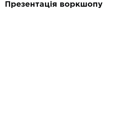
Презентація воркшопу