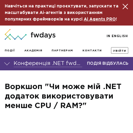
Навчіться на практиці проєктувати, запускати та
масштабувати Ai-агентів з використанням
популярних фреймворків на курсі
Ai Agents PRO
!
IN ENGLISH
ПОДІЇ
АКАДЕМІЯ
ПАРТНЕРАМ
КОНТАКТИ
УВІЙТИ
Конференція .NET fwdays'23
ПОДІЯ ВІДБУЛАСЬ
Воркшоп "Чи може мій .NET
додаток використовувати
менше CPU / RAM?"