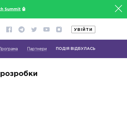
ch Summit
🤖
УВІЙТИ
ПОДІЯ ВІДБУЛАСЬ
Програма
Партнери
 розробки