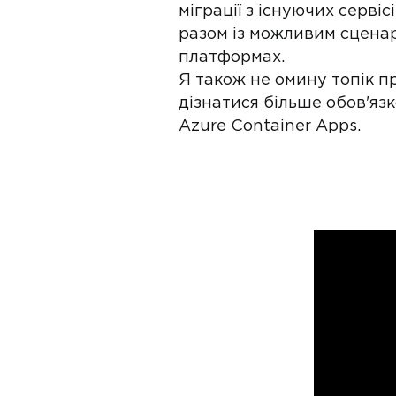
міграції з існуючих серві
разом із можливим сценар
платформах.
Я також не омину топік пр
дізнатися більше обов'яз
Azure Container Apps.