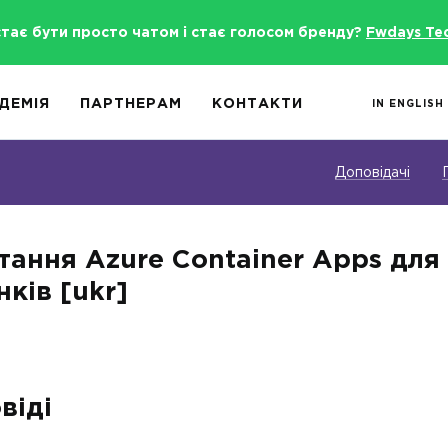
стає бути просто чатом і стає голосом бренду?
Fwdays Te
ДЕМІЯ
ПАРТНЕРАМ
КОНТАКТИ
IN ENGLISH
Доповідачі
тання Azure Container Apps для
ків [ukr]
віді