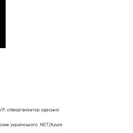
VP, співорганізатор одеської
сник українського .NET/Azure