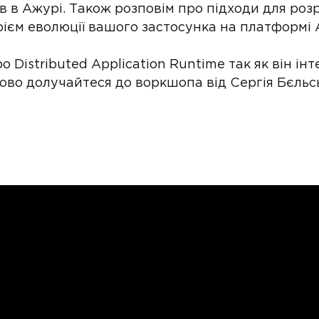
сів в Ажурі. Також розповім про підходи для ро
ієм еволюції вашого застосунка на платформі 
о Distributed Application Runtime так як він і
ково долучайтеся до воркшопа від Сергія Бєльс