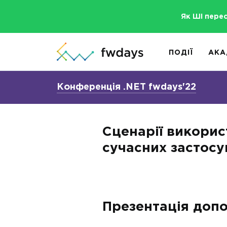
Як ШІ пере
ПОДІЇ
АКА
Конференція .NET fwdays'22
Сценарії викорис
сучасних застосун
Презентація допо