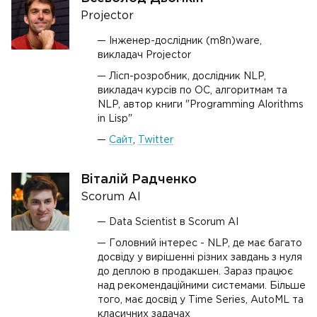
Projector
Інженер-дослідник (m8n)ware,
викладач Projector
Лісп-розробник, дослідник NLP,
викладач курсів по ОС, алгоритмам та
NLP, автор книги "Programming Alorithms
in Lisp"
Сайт
,
Twitter
Вiталiй Радченко
Scorum AI
Data Scientist в Scorum AI
Головний інтерес - NLP, де має багато
досвіду у вирішенні різних завдань з нуля
до деплою в продакшен. Зараз працює
над рекомендаційними системами. Більше
того, має досвід у Time Series, AutoML та
класичних задачах