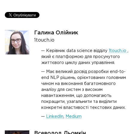
Галина Олійник
1touch.io
Керівник data science відділу
1touch.io
,
який є платформою для просунутого
життєвого циклу даних управління.
Має великий досвід розробки end-to-
end NLP рішень, орієнтованих головним
чином на виконання багатомовного
аналізу для систем з високим
навантаженням, що допомагають
покращити, узагальнити та виділити
конкретні властивості текстових даних.
LinkedIn
,
Medium
Всеволод Дьомкін