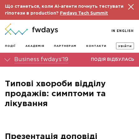
Що станеться, коли AI-агенти почнуть тестувати
гіпотези в production?
Fwdays Tech Summit
IN ENGLISH
ПОДІЇ
АКАДЕМІЯ
ПАРТНЕРАМ
КОНТАКТИ
УВІЙТИ
Business fwdays'19
ПОДІЯ ВІДБУЛАСЬ
Типові хвороби відділу
продажів: симптоми та
лікування
Презентація доповіді