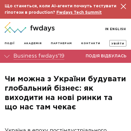
Що станеться, коли AI-агенти почнуть тестувати
гіпотези в production?
Fwdays Tech Summit
IN ENGLISH
ПОДІЇ
АКАДЕМІЯ
ПАРТНЕРАМ
КОНТАКТИ
УВІЙТИ
Business fwdays'19
ПОДІЯ ВІДБУЛАСЬ
Чи можна з України будувати
глобальний бізнес: як
виходити на нові ринки та
що нас там чекає
Україна в епоху постіндустріального