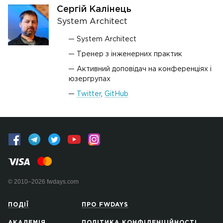
Сергій Калінець
System Architect
System Architect
Тренер з інженерних практик
Активний доповідач на конференціях і
юзергрупах
Twitter
,
GitHub
© 2010–2026 fwdays.com
ПОДІЇ
ПРО FWDAYS
АКАДЕМІЯ
ПОЛІТИКА КОНФІДЕНЦІЙНОСТІ