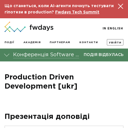
Що станеться, коли AI-агенти почнуть тестувати
гіпотези в production?
Fwdays Tech Summit
IN ENGLISH
ПОДІЇ
АКАДЕМІЯ
ПАРТНЕРАМ
КОНТАКТИ
УВІЙТИ
Конференція Software Architecture fwdays'21
ПОДІЯ ВІДБУЛАСЬ
Production Driven
Development [ukr]
Презентація доповіді