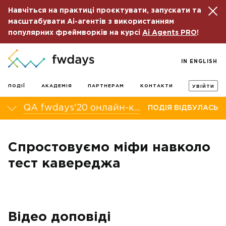
Навчіться на практиці проєктувати, запускати та
масштабувати Ai-агентів з використанням
популярних фреймворків на курсі
Ai Agents PRO
!
IN ENGLISH
ПОДІЇ
АКАДЕМІЯ
ПАРТНЕРАМ
КОНТАКТИ
УВІЙТИ
QA fwdays'20 онлайн-конференція
ПОДІЯ ВІДБУЛАСЬ
Спростовуємо міфи навколо
тест кавереджа
Відео доповіді