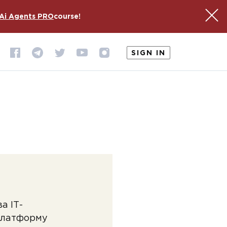
Ai Agents PRO
course!
SIGN IN
а ІТ-
 платформу