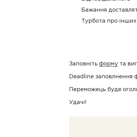
Бажання доставлят
Турбота про інших
Заповніть
форму
та виг
Deadline заповлнення ф
Переможець буде огол
Удачі!