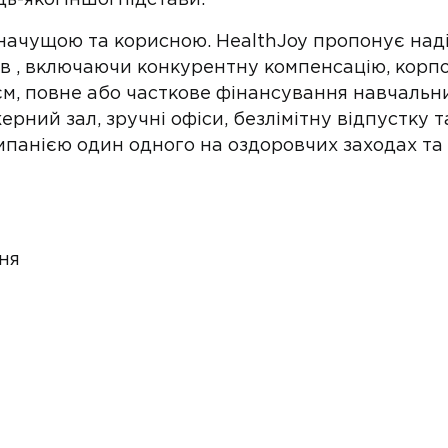
дь-якої іншої підстави.
начущою та корисною. HealthJoy пропонує наді
ів , включаючи конкурентну компенсацію, корпо
ієм, повне або часткове фінансування навчальни
ний зал, зручні офіси, безлімітну відпустку 
панією один одного на оздоровчих заходах та
ня
: