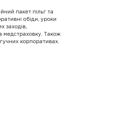
йний пакет пільг та
ративні обіди, уроки
х заходів,
та медстраховку. Також
 гучних корпоративах.