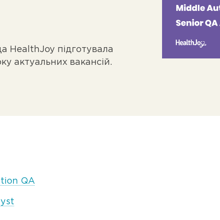
а HealthJoy підготувала
рку актуальних вакансій.
tion QA
yst