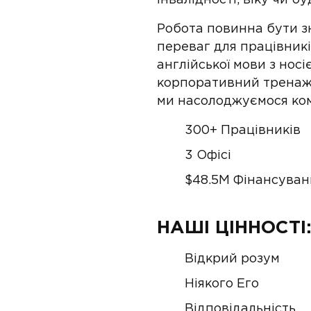
інвалідності, віку чи бу
Робота повинна бути з
переваг для працівник
англійської мови з нос
корпоративний тренажер
ми насолоджуємося ком
300+ Працівників
3 Офісі
$48.5M Фінансуван
НАШІ ЦІННОСТІ
Відкрий розум
Ніякого Его
Відповідальність