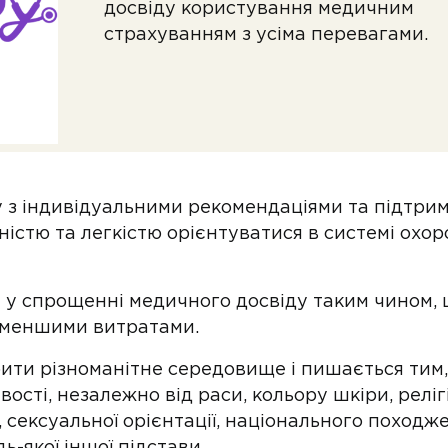
досвіду користування медичним
страхуванням з усіма перевагами.
 з індивідуальними рекомендаціями та підтри
стю та легкістю орієнтуватися в системі охорон
є у спрощенні медичного досвіду таким чином,
 меншими витратами.
рити різноманітне середовище і пишається тим
ості, незалежно від раси, кольору шкіри, релігії
, сексуальної орієнтації, національного походж