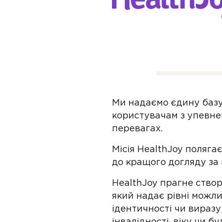
Ми надаємо єдину базу
користувачам з упевнені
перевагах.
Місія HealthJoy поляга
до кращого догляду за
HealthJoy прагне ство
який надає рівні можлив
ідентичності чи виразу