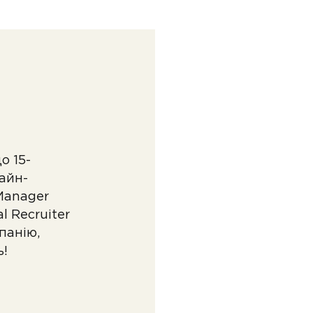
о 15-
айн-
Manager
l Recruiter
панію,
ь!