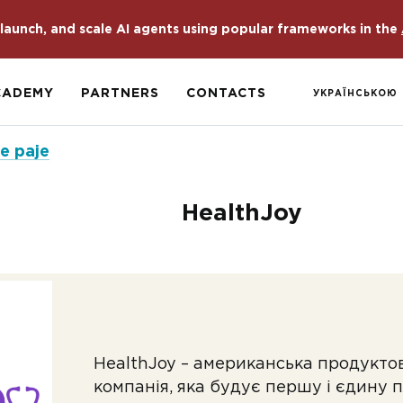
launch, and scale AI agents using popular frameworks in the
CADEMY
PARTNERS
CONTACTS
УКРАЇНСЬКОЮ
e paje
HealthJoy
HealthJoy – американська продуктов
компанія, яка будує першу і єдину