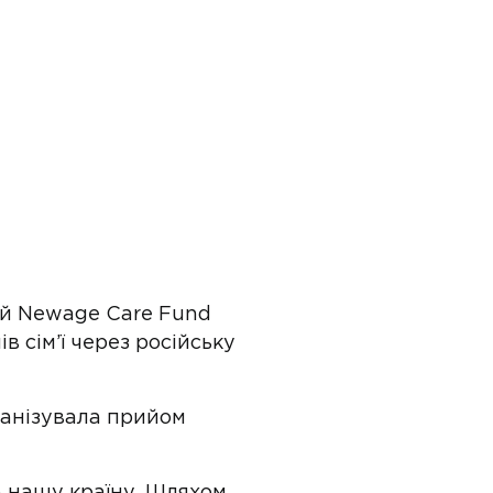
ній Newage Care Fund
в сім’ї через російську
ганізувала прийом