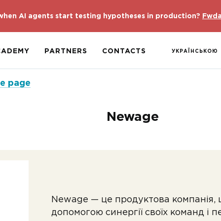
hen AI agents start testing hypotheses in production?
Fwda
CADEMY
PARTNERS
CONTACTS
УКРАЇНСЬКОЮ
ce page
Newage
Newage — це продуктова компанія, 
допомогою синергії своїх команд і 