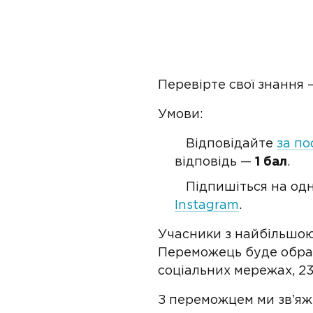
Перевірте свої знання 
Умови:
Відповідайте
за п
відповідь —
1 бал
.
Підпишіться на од
Instagram
.
Учасники з найбільшою
Переможець буде обран
соціальних мережах, 23
З переможцем ми звʼяж