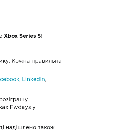
те
Xbox Series S
!
тику. Кожна правильна
cebook
,
LinkedIn
,
розіграшу.
ках Fwdays у
ді надішлемо також