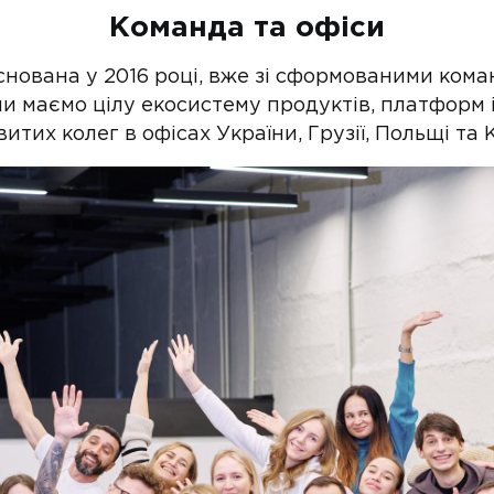
Команда та офіси
снована у 2016 році, вже зі сформованими ком
ми маємо цілу екосистему продуктів, платформ і
тих колег в офісах України, Грузії, Польщі та К