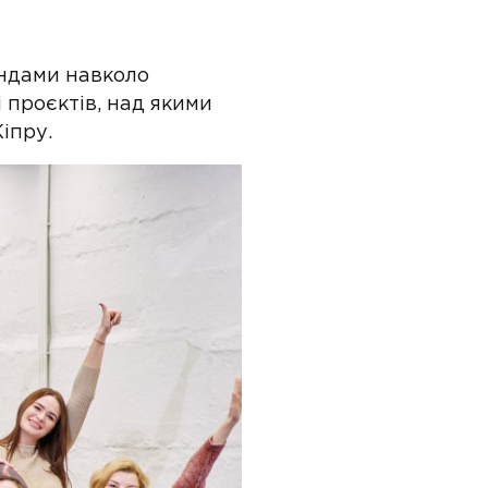
андами навколо
 проєктів, над якими
іпру.