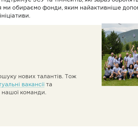
ідтримує ЗСУ та тіммейтів, які зараз боронят
я ми обираємо фонди, яким найактивніше допо
ніціативи.
ошуку нових талантів. Тож
туальні вакансії
та
 нашої команди.