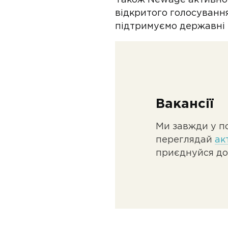
Також Newage активно п
відкритого голосуванн
підтримуємо державні і
Вакансії
Ми завжди у п
переглядай
ак
приєднуйся до