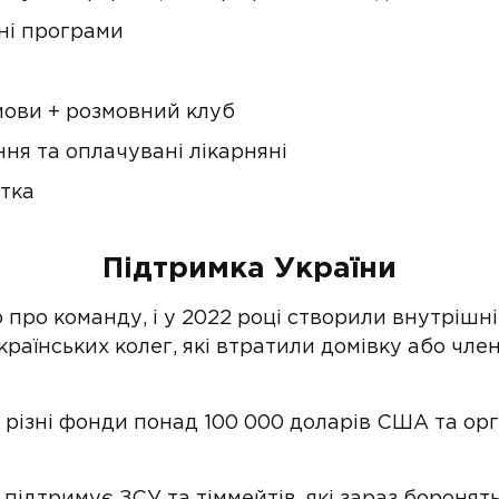
ні програми
мови + розмовний клуб
ня та оплачувані лікарняні
тка
Підтримка України
о про команду, і у 2022 році створили внутріш
аїнських колег, які втратили домівку або члені
у різні фонди понад 100 000 доларів США та ор