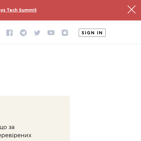
ys Tech Summit
SIGN IN
що за
перевірених