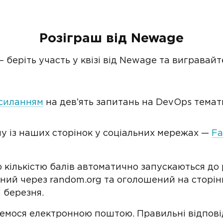
Розіграш від Newage
— беріть участь у квізі від Newage та вигравай
осиланням
на девʼять запитань на DevOps тема
ну із наших сторінок у соціальних мережах —
Fa
 кількістю балів автоматично запускаються до 
ий через random.org та оголошений на сторін
 березня.
емося електронною поштою. Правильні відпові