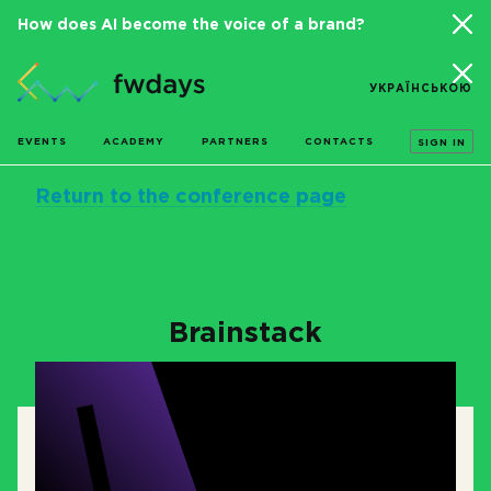
How does AI become the voice of a brand?
УКРАЇНСЬКОЮ
EVENTS
ACADEMY
PARTNERS
CONTACTS
SIGN IN
Return to the conference page
Brainstack