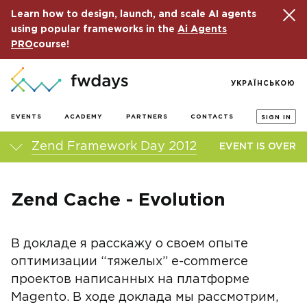
Learn how to design, launch, and scale AI agents
using popular frameworks in the
Ai Agents
PRO
course!
УКРАЇНСЬКОЮ
EVENTS
ACADEMY
PARTNERS
CONTACTS
SIGN IN
Zend Framework Day 2012
EVENT IS OVER
Zend Cache - Evolution
В докладе я расскажу о своем опыте
оптимизации “тяжелых” e-commerce
проектов написанных на платформе
Magento. В ходе доклада мы рассмотрим,