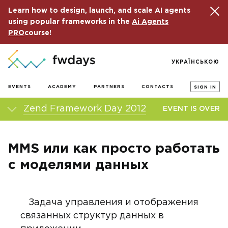
Learn how to design, launch, and scale AI agents
using popular frameworks in the
Ai Agents
PRO
course!
УКРАЇНСЬКОЮ
EVENTS
ACADEMY
PARTNERS
CONTACTS
SIGN IN
Zend Framework Day 2012
EVENT IS OVER
MMS или как просто работать
с моделями данных
Задача управления и отображения
связанных структур данных в