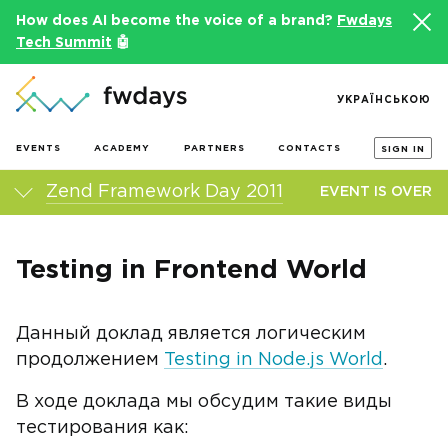
How does AI become the voice of a brand?
Fwdays
Tech Summit
🤖
УКРАЇНСЬКОЮ
EVENTS
ACADEMY
PARTNERS
CONTACTS
SIGN IN
Zend Framework Day 2011
EVENT IS OVER
Testing in Frontend World
Данный доклад является логическим
продолжением
Testing in Node.js World
.
В ходе доклада мы обсудим такие виды
тестирования как: