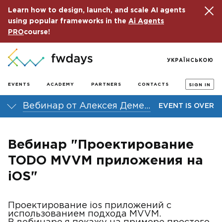
Learn how to design, launch, and scale AI agents
using popular frameworks in the
Ai Agents
PRO
course!
УКРАЇНСЬКОЮ
EVENTS
ACADEMY
PARTNERS
CONTACTS
SIGN IN
Вебинар от Алексея Демедецкого "Проектирование TODO MVVM приложения на iOS"
EVENT IS OVER
Вебинар "Проектирование
TODO MVVM приложения на
iOS"
Проектирование ios приложений с
использованием подхода MVVM.