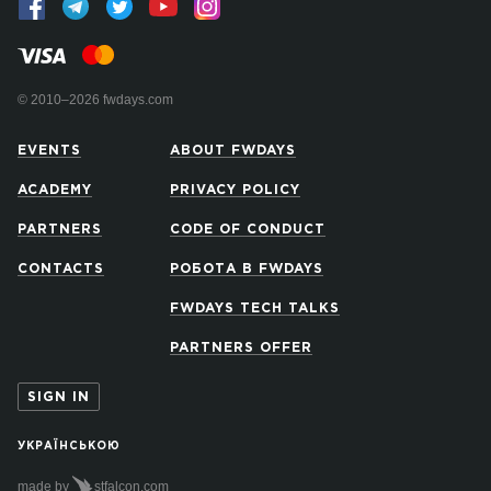
© 2010–2026 fwdays.com
EVENTS
ABOUT FWDAYS
ACADEMY
PRIVACY POLICY
PARTNERS
CODE OF CONDUCT
CONTACTS
РОБОТА В FWDAYS
FWDAYS TECH TALKS
PARTNERS OFFER
SIGN IN
УКРАЇНСЬКОЮ
made by
stfalcon.com