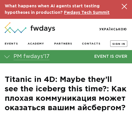
What happens when AI agents start testing
hypotheses in production?
Fwdays Tech Summit
УКРАЇНСЬКОЮ
EVENTS
ACADEMY
PARTNERS
CONTACTS
SIGN IN
PM fwdays'17
EVENT IS OVER
Titanic in 4D: Maybe they’ll
see the iceberg this time?: Как
плохая коммуникация может
оказаться вашим айсбергом?