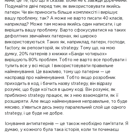
ними, це те, про що я сказав. Вони не є завжди доречними.
Подумайте двічі перед тим, як використовувати якийсь
патерн. Чи він приносить більше комплексіті і вирішує
вашу проблему, так? А може не варто писати 40 класів,
наприклад? Може там можна якийсь один написати, і це
вирішить вашу проблему. Варто сфокусуватися на таких
дефолтних звичайних патернах, які широко
використовуються. Таких як, наприклад, патерн, господи,
factory, як репозиторій, як strategy. Тому що, на мою
думку, 20% патернів з книжки «Банди чотирьох»
вирішують 80% проблем. Тобто не варто все пробувати і
тулить все у всі місця. І використовувати правильне
найменування. Це важливо, тому що патерни — це
насправді про найменування. Тобто якщо розробник
приходить в код, і бачить назву strategy, він відразу
розуміє, що буде коїться в цьому коді. Він розуміє, як
приблизно strategy працює, як з нею взаємодіяти, як її
розширяти. Але якщо найменування неправильне, то буде
мясиво, з'явиться десь знизу паралельний слой ще одного
strategy, і це буде не добре.
Існування антипатернів — це також необхідно пам'ятати. Я
думаю, у кожного була така історія, коли ти починаєш