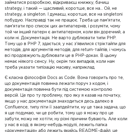
займатися розробкою, відкриваєш книжку, бачиш
strategy, і такий — щасливий, коротше, все на... Ой, не
strategy, а singleton. І думаєш, коротше, все на singletonі
побудую. Насправді так не працює. Треба це пам'ятати,
пам'ятати про список цих антипатернів, і розуміти, чому
той чи інший патерн є антипатерном, коли він доречний, а
коли ні. Документація. Не варто дублювати типи PHP.
Тому що в PHP 7, здається, у нас з'явилися стріктайпи для
методів, для аргументів методів, для return-тайпів, і чомусь
всі продовжують дублювати це в PHP-доках. В цьому
немає ніякого сенсу. Ну, окрім тих випадків, коли нам
треба указати типізацію масиву, наприклад.
Є класна філософія Docs as Code. Вона говорить про те,
що документація повинна лежати поруч з кодом, і
документація повинна бути під системою контролю
версій. Це про ту проблему, про яку я казав на початку,
якщо у нас документація знаходиться десь далеко в
Confluence, типу піти її заапдейтити, ну це така задача, що
я ще подумаю, чи це робити, тому що я можу про це
забути, можу не хотіти, ну різні причини бувають. Але коли
у нас в коді, в якому-небудь модулі, лежить папка
«документація» або лежить якийсь README-файл, це