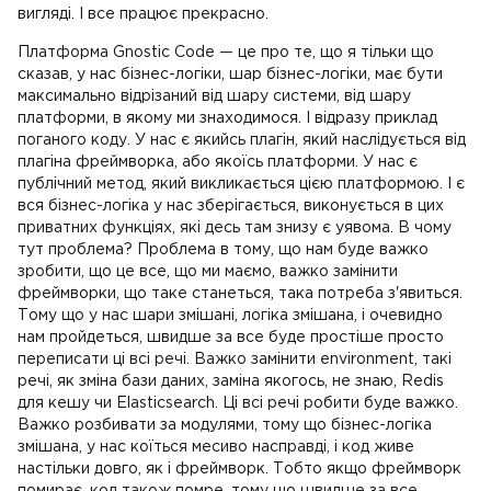
вигляді. І все працює прекрасно.
Платформа Gnostic Code — це про те, що я тільки що
сказав, у нас бізнес-логіки, шар бізнес-логіки, має бути
максимально відрізаний від шару системи, від шару
платформи, в якому ми знаходимося. І відразу приклад
поганого коду. У нас є якийсь плагін, який наслідується від
плагіна фреймворка, або якоїсь платформи. У нас є
публічний метод, який викликається цією платформою. І є
вся бізнес-логіка у нас зберігається, виконується в цих
приватних функціях, які десь там знизу є уявома. В чому
тут проблема? Проблема в тому, що нам буде важко
зробити, що це все, що ми маємо, важко замінити
фреймворки, що таке станеться, така потреба з'явиться.
Тому що у нас шари змішані, логіка змішана, і очевидно
нам пройдеться, швидше за все буде простіше просто
переписати ці всі речі. Важко замінити environment, такі
речі, як зміна бази даних, заміна якогось, не знаю, Redis
для кешу чи Elasticsearch. Ці всі речі робити буде важко.
Важко розбивати за модулями, тому що бізнес-логіка
змішана, у нас коїться месиво насправді, і код живе
настільки довго, як і фреймворк. Тобто якщо фреймворк