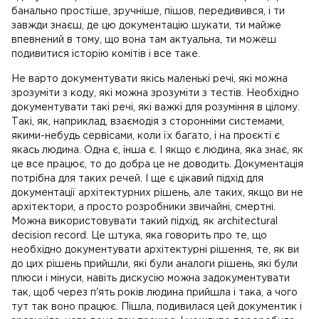
банально простіше, зручніше, пішов, передивився, і ти
завжди знаєш, де цю документацію шукати, ти майже
впевнений в тому, що вона там актуальна, ти можеш
подивитися історію комітів і все таке.
Не варто документувати якісь маленькі речі, які можна
зрозуміти з коду, які можна зрозуміти з тестів. Необхідно
документувати такі речі, які важкі для розуміння в цілому.
Такі, як, наприклад, взаємодія з сторонніми системами,
якими-небудь сервісами, коли їх багато, і на проєкті є
якась людина. Одна є, інша є. І якщо є людина, яка знає, як
це все працює, то до добра це не доводить. Документація
потрібна для таких речей. І ще є цікавий підхід для
документації архітектурних рішень, але таких, якщо ви не
архітектори, а просто розробники звичайні, смертні.
Можна використовувати такий підхід, як architectural
decision record. Це штука, яка говорить про те, що
необхідно документувати архітектурні рішення, те, як ви
до цих рішень прийшли, які були аналоги рішень, які були
плюси і мінуси, навіть дискусію можна задокументувати
так, щоб через п'ять років людина прийшла і така, а чого
тут так воно працює. Пішла, подивилася цей документик і