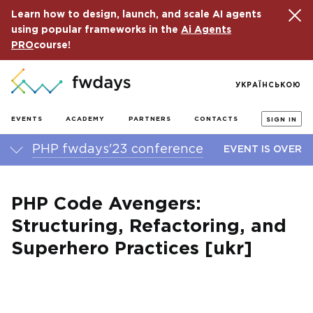
Learn how to design, launch, and scale AI agents
using popular frameworks in the
Ai Agents
PRO
course!
УКРАЇНСЬКОЮ
EVENTS
ACADEMY
PARTNERS
CONTACTS
SIGN IN
PHP fwdays'23 conference
EVENT IS OVER
PHP Code Avengers:
Structuring, Refactoring, and
Superhero Practices [ukr]