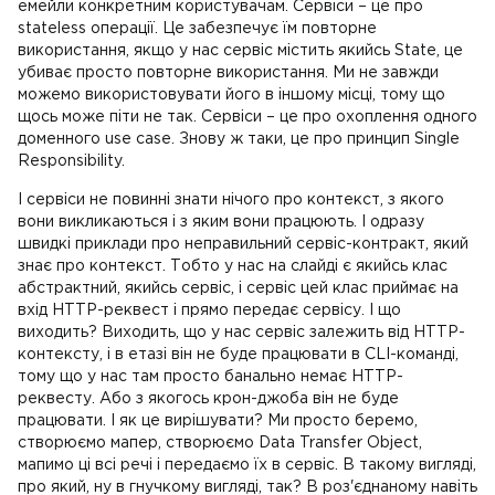
емейли конкретним користувачам. Сервіси – це про
stateless операції. Це забезпечує їм повторне
використання, якщо у нас сервіс містить якийсь State, це
убиває просто повторне використання. Ми не завжди
можемо використовувати його в іншому місці, тому що
щось може піти не так. Сервіси – це про охоплення одного
доменного use case. Знову ж таки, це про принцип Single
Responsibility.
І сервіси не повинні знати нічого про контекст, з якого
вони викликаються і з яким вони працюють. І одразу
швидкі приклади про неправильний сервіс-контракт, який
знає про контекст. Тобто у нас на слайді є якийсь клас
абстрактний, якийсь сервіс, і сервіс цей клас приймає на
вхід HTTP-реквест і прямо передає сервісу. І що
виходить? Виходить, що у нас сервіс залежить від HTTP-
контексту, і в етазі він не буде працювати в CLI-команді,
тому що у нас там просто банально немає HTTP-
реквесту. Або з якогось крон-джоба він не буде
працювати. І як це вирішувати? Ми просто беремо,
створюємо мапер, створюємо Data Transfer Object,
мапимо ці всі речі і передаємо їх в сервіс. В такому вигляді,
про який, ну в гнучкому вигляді, так? В роз'єднаному навіть