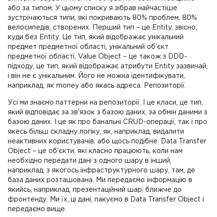
або за типом. У цьому списку я зібрав найчастіше
зустрічаються типи, які покривають 80% проблем, 80%
велосипедів, створених. Перший тип – це Entity, звісно,
куди без Entity. Це тип, який відображає унікальний
предмет предметної області, унікальний об'єкт
предметної області. Value Object – це також з DDD-
підходу, це тип, який відображає атрибути Entity зазвичай,
і він не є унікальним. Його не можна ідентифікувати,
наприклад, як money або якась адреса. Репозиторії.
Усі ми знаємо паттерни на репозиторії. І це класи, це тип,
який відповідає за зв'язок з базою даних, за обмін даними з
базою даних. І це як про банальні CRUD-операції, так і про
якесь більш складну логіку, як, наприклад, видалити
неактивних користувачів, або щось подібне. Data Transfer
Object – це об'єкти, які класно працюють, коли нам
необхідно передати дані з одного шару в інший,
наприклад, з якогось інфраструктурного шару, там, де
база даних розташована. Ми передаємо інформацію в
якийсь, наприклад, презентаційний шар, ближче до
фронтенду. Ми їх, ці дані, пакуємо в Data Transfer Object і
передаємо вище.