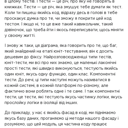
в цілому тестів. І тести — це річ, про яку не говорять в
книжках. Тести — це річ, яка змушує тебе думати як тест.
Коли ти пишеш якийсь код, відразу десь в голові в тебе
проскакує думка про те, чи зможу я покрити цей код
тестом. І якщо ні, то це вже такий кавикольчик, такий
дзвіночок, що треба йти і якось переписувати, щось міняти
у своєму житті.
І знову ж таки, ця діаграма, яка говорить про те, що баг,
який знайдений на етапі юніт-тестування, він є досить
дешевим до фіксу. Найрозповсюдженіші типи тестів,
юніт-тести, ми всі про них знаємо, це маленькі лаконічні
прості тести, які швидко виконуються, тестують якийсь
один юніт, якусь одну функцію, один клас. Компонентні
тести. До речі, ці типи наступні можуть називатися в
кожній системі, в кожній платформі по-різному, але
фактично вони роблять одне і те саме. І так компонентні
тести, це тести, які тестують якусь частинку логіки, якусь
прослойку логіки в ізоляції від інших.
До прикладу, у нас є якийсь фасад в коді, ми піднімаємо
якусь базу даних, проганяємо ці методи нашого фасаду і
розуміємо, що цей модуль, ця частина коду працює