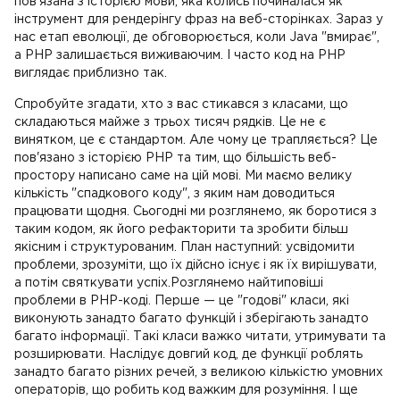
пов'язана з історією мови, яка колись починалася як
інструмент для рендерінгу фраз на веб-сторінках. Зараз у
нас етап еволюції, де обговорюється, коли Java "вмирає",
а PHP залишається виживаючим. І часто код на PHP
виглядає приблизно так.
Спробуйте згадати, хто з вас стикався з класами, що
складаються майже з трьох тисяч рядків. Це не є
винятком, це є стандартом. Але чому це трапляється? Це
пов'язано з історією PHP та тим, що більшість веб-
простору написано саме на цій мові. Ми маємо велику
кількість "спадкового коду", з яким нам доводиться
працювати щодня. Сьогодні ми розглянемо, як боротися з
таким кодом, як його рефакторити та зробити більш
якісним і структурованим. План наступний: усвідомити
проблеми, зрозуміти, що їх дійсно існує і як їх вирішувати,
а потім святкувати успіх.Розглянемо найтиповіші
проблеми в PHP-коді. Перше — це "годові" класи, які
виконують занадто багато функцій і зберігають занадто
багато інформації. Такі класи важко читати, утримувати та
розширювати. Наслідує довгий код, де функції роблять
занадто багато різних речей, з великою кількістю умовних
операторів, що робить код важким для розуміння. І ще