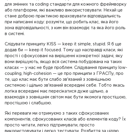
для змінних та coding стандарти для кожного фреймворку
або платформи, які важливо використовувати. Нехай це
стане доброю практикою враховувати відповідальність
при написанні коду: розуміти, що робить клас, яка його
зона відповідальності, з ким він взаємодіє та яка його роль
в системі.
Слідувати принципу KISS — keep it simple, stupid. Я б ще
додав би — keep it focused. Тому що насправді класи, які
прості і сфокусовані на вирішенні конкретної задачі, яку
вони вирішують, якщо вся система побудована на таких
класах — у нас не буде проблем. Слідування принципу low-
coupling, high-cohesion — це про принципи з ГРАСПу, про
те, що клас має бути слабо зв'язаний з зовнішньою
системою і щільно зв'язаний всередині себе. Тобто якась
логіка всередині має пересікатися дуже щільно, а
взаємодія з зовнішнім світом має бути якомога простішою,
простішою і слабшою.
Які переваги ми отримуємо з таких сфокусованих
компонентів, сфокусованих класів або елементів коду? Їх
просто читати, легко підтримувати, просто
використовувати і легко тестувати. Розбиття за ціллю