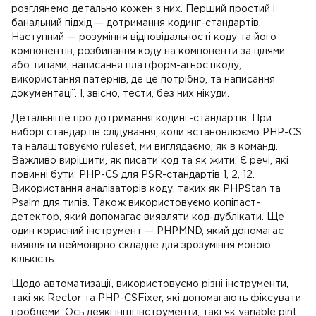
розглянемо детально кожен з них. Перший простий і
банальний підхід — дотримання кодинг-стандартів.
Наступний — розуміння відповідальності коду та його
компонентів, розбивання коду на компоненти за цілями
або типами, написання платформ-агностікоду,
використання патернів, де це потрібно, та написання
документації. І, звісно, тести, без них нікуди.
Детальніше про дотримання кодинг-стандартів. При
виборі стандартів слідування, коли встановлюємо PHP-CS
та налаштовуємо ruleset, ми виглядаємо, як в команді.
Важливо вирішити, як писати код та як жити. Є речі, які
повинні бути: PHP-CS для PSR-стандартів 1, 2, 12.
Використання аналізаторів коду, таких як PHPStan та
Psalm для типів. Також використовуємо копіпаст-
детектор, який допомагає виявляти код-дублікати. Ще
один корисний інструмент — PHPMND, який допомагає
виявляти неймовірно складне для зрозуміння мовою
кількість.
Щодо автоматизації, використовуємо різні інструменти,
такі як Rector та PHP-CSFixer, які допомагають фіксувати
проблеми. Ось деякі інші інструменти, такі як variable pint