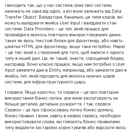
І виходить так, що у нас система, різні свої системи,
залежать не одна від одної, а всі вони залежать від Data
Transfer Object. Валідатори, банально, це типи класів, які
можуть валідувати якийсь User Input і валідувати стан
системи. Data Providers – це тип, який працює для
провайдінга якихось повторно використовуваних даних,
таких як якісь текстові блоки для фронтенду, або навіть
шматки HTML для фронтенду, якщо таке потрібно. Mapei
– це тип, який є створений для того, щоб мапити з одного
типу в інший дані. Це, як такий, знаєте, спрощений білдер,
насправді. Воно класно працює, якщо нам потрібно з User
Input замапити дані в Entity, наприклад, або замапити дані в
якийсь тип, який підходить для якихось нижчих шарів
системи, для інфраструктурного шару.
І сервіси. Якщо коротко, то сервіси – це про повторне
використання бізнес-логіки, але вони заслуговують на
більше деталей, детальне розкриття. І так, сервіси.
Сервіси – це про сфокусовану логіку бізнес-домену,
бізнес-правил. І вони, навіть в назвах сервісу, необхідно
використовувати слова, які говорять бізнес-правилами,
типу видалити застарілих користувачів або відіслати якісь