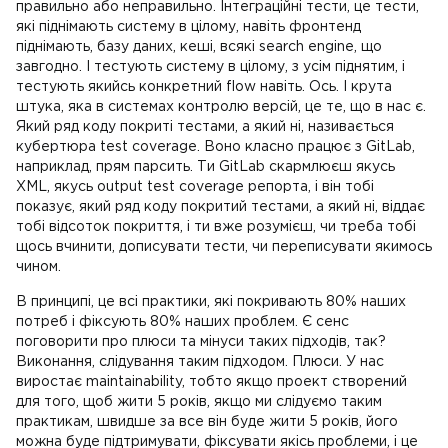
правильно або неправильно. Інтеграційні тести, це тести,
які піднімають систему в цілому, навіть фронтенд
піднімають, базу даних, кеші, всякі search engine, що
завгодно. І тестують систему в цілому, з усім піднятим, і
тестують якийсь конкретний flow навіть. Ось. І крута
штука, яка в системах контролю версій, це те, що в нас є.
Який ряд коду покриті тестами, а який ні, називається
кубертюра test coverage. Воно класно працює з GitLab,
наприклад, прям парсить. Ти GitLab скармлюєш якусь
XML, якусь output test coverage репорта, і він тобі
показує, який ряд коду покритий тестами, а який ні, віддає
тобі відсоток покриття, і ти вже розумієш, чи треба тобі
щось вчинити, дописувати тести, чи переписувати якимось
чином.
В принципі, це всі практики, які покривають 80% наших
потреб і фіксують 80% наших проблем. Є сенс
поговорити про плюси та мінуси таких підходів, так?
Виконання, слідування таким підходом. Плюси. У нас
виростає maintainability, тобто якщо проект створений
для того, щоб жити 5 років, якщо ми слідуємо таким
практикам, швидше за все він буде жити 5 років, його
можна буде підтримувати, фіксувати якісь проблеми, і це