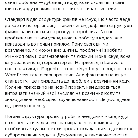
одна проблема — дублікація коду, коли схожі чи ті самі
шматки коду розкидані по різних частинах системи.
Стандартів для структури файлів не існує, що часто веде
до хаотичної організації. Таким чином, дефініція структури
файлів залишається на розсуд розробника. Усі ці
проблеми не тільки ускладнюють роботу з кодом, але і
призводять до появи помилок. Тому сьогодні ми
розглянемо, як можна вирішити ці проблеми і зробити
PHP-код більш організованим та якісним. Вона існує, вона
існує залежно від фреймворків. Наприклад, в Laravel є
свої практики, в Magento – свої, в Symfony – свої, навіть в
WordPress теж є свої практики. Але фактично не існує
стандарту, і це призводить до проблем з розумінням коду.
Коли ми приходимо на новий проект, нам доводиться
витрачати значний час і зусилля на розуміння коду та
знаходження необхідної функціональності. Це ускладнює
підтримку проекту.
Погана структура проекту робить невідомим місце, куди
слід звертатися для змін чи виправлення помилок. Це
особливо актуально, коли проект складається з декількох
субпроєктів чи модулів. Документація також часто стає