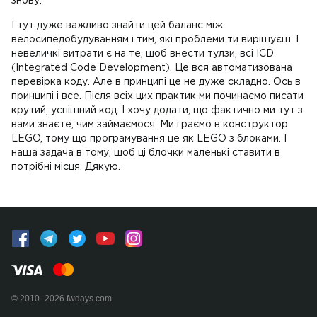
знову.
І тут дуже важливо знайти цей баланс між
велосипедобудуванням і тим, які проблеми ти вирішуєш. І
невеличкі витрати є на те, щоб внести тулзи, всі ICD
(Integrated Code Development). Це вся автоматизована
перевірка коду. Але в принципі це не дуже складно. Ось в
принципі і все. Після всіх цих практик ми починаємо писати
крутий, успішний код. І хочу додати, що фактично ми тут з
вами знаєте, чим займаємося. Ми граємо в конструктор
LEGO, тому що програмування це як LEGO з блоками. І
наша задача в тому, щоб ці блочки маленькі ставити в
потрібні місця. Дякую.
© 2010–2026 fwdays.com