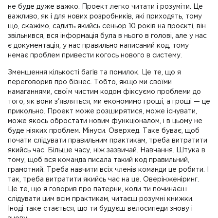
не буде дуже важко. Проект легко читати і розуміти. Це
важливо, як і для нових розробників, які приходять, тому
що, скажімо, садить якийсь сеньор 10 років на проєкті, він
звільнився, вся інформація була в нього в голові, але у нас
є документація, у нас правильно написаний код, тому
немає проблем привести когось нового в систему.
Зменшення кількості багів та помилок. Це те, що я
переговорив про бізнес. Тобто, якщо ми своїми
намаганнями, своїм чистим кодом фіксуємо проблеми до
того, як вони з'являться, ми економимо гроші, а гроші — це
прикольно. Проект може розширятися, може існувати,
може якось обростати новим функціоналом, і в цьому не
буде ніяких проблем. Мінуси. Оверхед. Таке буває, щоб
почати слідувати правильним практикам, треба витратити
якийсь час. Більше часу, ніж зазвичай. Навчання. Штука в
тому, щоб вся команда писала такий код правильний,
грамотний. Треба навчити всіх членів команди це робити. І
так, треба витратити якийсь час на це. Оверінженіринг.
Це те, що я говорив про патерни, коли ти починаєш
слідувати цим всім практикам, читаєш розумні книжки.
Іноді таке стається, що ти будуєш велосипеди знову і