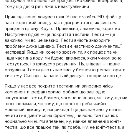
зрозуміла, чого воно так працює. І можливо переробила,
тому що деякі речі вже є неактуальними.
Приклад гарної документації. У нас є якийсь MD-файл, у
нас є короткий опис, у нас є діаграма того, як система
працює в цілому. Круто. Правильно, лаконічно, коротко.
Наступний підхід — це покриття тестами. Тести — це
важливо, ми всі це знаємо. Тести вміють знаходити
проблему дуже швидко. Тести є частиною документації
насправді. Якщо ми хочемо зрозуміти, як працює та чи
інша частина коду, ми йдемо, дивимося, яким чином воно
тестується, і отримуємо розуміння. Ну, в ідеалі — повне
розуміння. Тести дають нам змогу безпечно рефакторити
систему. Сьогодні на панельній дискусії говорили про це.
Якщо у нас все покрите тестами, ми виносимо якісь
компоненти, рефакторимо, робимо що завгодно,
запускаємо тести, бачимо, чого воно впало, чи тому, що ми
щось поламали, чи тому, що просто треба якийсь
мокновий підкинути, наприклад. І це дає нам змогу навіть
не йти і не дивитися на фронтенд, чи воно там працює
нормально чи ні. Ми впевнені, ну, майже впевнені з юніт-
тестів, що все працює так, як треба. Ну, не юніт-тестів, а