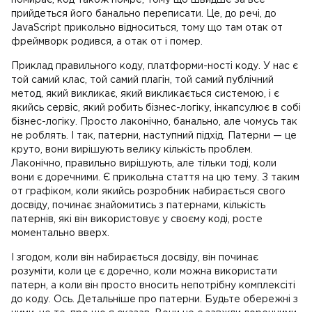
помирає, код також помре, тому що швидше за все
прийдеться його банально переписати. Це, до речі, до
JavaScript прикольно відноситься, тому що там отак от
фреймворк родився, а отак от і помер.
Приклад правильного коду, платформи-ності коду. У нас є
той самий клас, той самий плагін, той самий публічний
метод, який викликає, який викликається системою, і є
якийсь сервіс, який робить бізнес-логіку, інкапсулює в собі
бізнес-логіку. Просто лаконічно, банально, але чомусь так
не роблять. І так, патерни, наступний підхід. Патерни — це
круто, вони вирішують велику кількість проблем.
Лаконічно, правильно вирішують, але тільки тоді, коли
вони є доречними. Є прикольна стаття на цю тему. З таким
от графіком, коли якийсь розробник набирається свого
досвіду, починає знайомитись з патернами, кількість
патернів, які він використовує у своєму коді, росте
моментально вверх.
І згодом, коли він набирається досвіду, він починає
розуміти, коли це є доречно, коли можна використати
патерн, а коли він просто вносить непотрібну комплексіті
до коду. Ось. Детальніше про патерни. Будьте обережні з