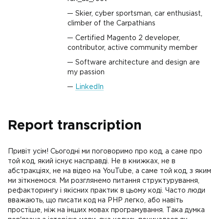
Skier, cyber sportsman, car enthusiast,
climber of the Carpathians
Certified Magento 2 developer,
contributor, active community member
Software architecture and design are
my passion
LinkedIn
Report transcription
Привіт усім! Сьогодні ми поговоримо про код, а саме про
той код, який існує насправді. Не в книжках, не в
абстракціях, не на відео на YouTube, а саме той код, з яким
ми зіткнемося. Ми розглянемо питання структурування,
рефакторингу і якісних практик в цьому коді. Часто люди
вважають, що писати код на PHP легко, або навіть
простіше, ніж на інших мовах програмування. Така думка