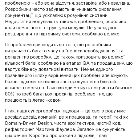
проблемою – або вона відсутня, застаріла, або невалідна.
Розробники часто забувають чи уникають оновлення
документації, що ускладнює розуміння системи.
Недостатня модульність також є проблемою, особливо
коли немає чіткої структури модулів. Це ускладнює
розширення та підтримку системи, особливо великої.
Ці проблеми призводять до того, що розробники
витрачають багато часу на "велосипедобудування" та
реінвентив розробку. Це також призводить до великої
кількості багів, особливо на етапах QA та продакшену, що
вартує бізнесу додаткові витрати. Немає єдиного
правильного шляху вирішення цих проблем, але існують
базові підходи, які можна застосовувати на більшій
кількості проєктів. Такі підходи можуть покривати близько
80% потреб багатьох проєктів, особливо тих, що
працюють із легасі-кодом.
І так, наші супергеройські підходи — це свого роду мікс
досвіду: досвід компаній, де я працював, та теорії, такі як
Domain-Driven Design, чиста архітектура, чистий код,
рефакторинг Мартина Фаулера. Загалом це сукупність
цих речей. Коротко про кожен з підходів, і далі