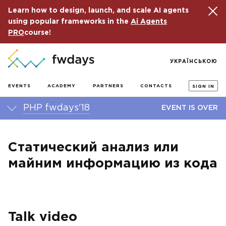
Learn how to design, launch, and scale AI agents
using popular frameworks in the
Ai Agents
PRO
course!
УКРАЇНСЬКОЮ
EVENTS
ACADEMY
PARTNERS
CONTACTS
SIGN IN
PHP fwdays'18
EVENT IS OVER
Статический анализ или
майним информацию из кода
Talk video