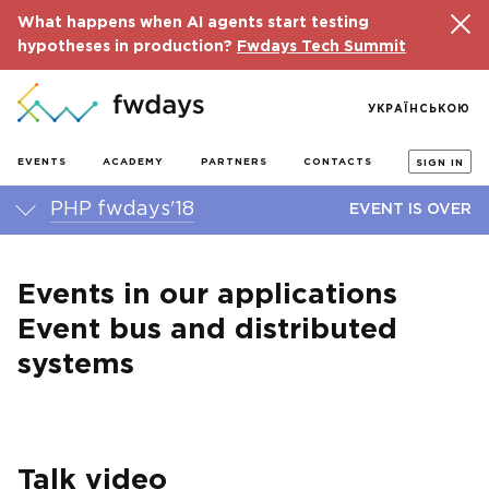
What happens when AI agents start testing
hypotheses in production?
Fwdays Tech Summit
УКРАЇНСЬКОЮ
EVENTS
ACADEMY
PARTNERS
CONTACTS
SIGN IN
PHP fwdays'18
EVENT IS OVER
Events in our applications
Event bus and distributed
systems
Talk video