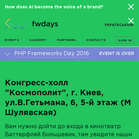
How does AI become the voice of a brand?
УКРАЇНСЬКОЮ
EVENTS
ACADEMY
PARTNERS
CONTACTS
SIGN IN
PHP Frameworks Day 2016
EVENT IS OVER
Конгресс-холл
"Космополит", г. Киев,
ул.В.Гетьмана, 6, 5-й этаж (М
Шулявская)
Вам нужно дойти до входа в кинотеатр
Баттерфляй Большевик, там увидите наши