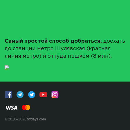
Самый простой способ добраться:
доехать
до станции метро Шулявская (красная
линия метро) и оттуда пешком (8 мин).
© 2010–2026 fwdays.com