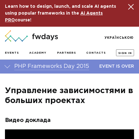
Learn how to design, launch, and scale AI agents
using popular frameworks in the
Ai Agents
PRO
course!
УКРАЇНСЬКОЮ
EVENTS
ACADEMY
PARTNERS
CONTACTS
SIGN IN
PHP Frameworks Day 2015
EVENT IS OVER
Управление зависимостями в
больших проектах
Видео доклада