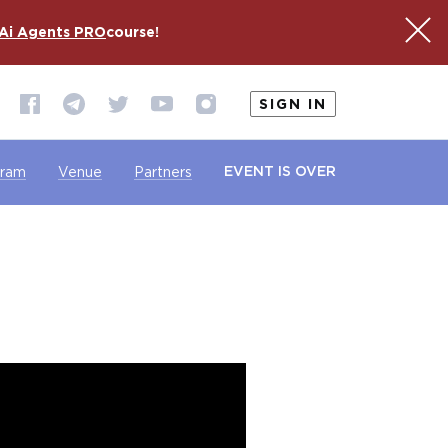
Ai Agents PRO
course!
SIGN IN
EVENT IS OVER
gram
Venue
Partners