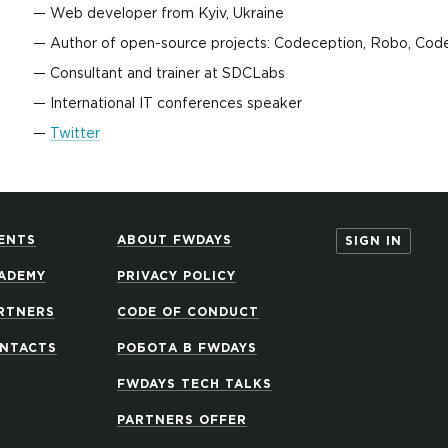
Web developer from Kyiv, Ukraine
Author of open-source projects: Codeception, Robo, Co
Consultant and trainer at SDCLabs
International IT conferences speaker
Twitter
ENTS
ABOUT FWDAYS
SIGN IN
ADEMY
PRIVACY POLICY
RTNERS
CODE OF CONDUCT
NTACTS
РОБОТА В FWDAYS
FWDAYS TECH TALKS
PARTNERS OFFER