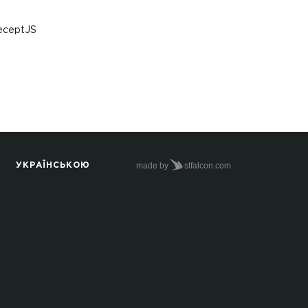
deceptJS
made by
stfalcon.com
УКРАЇНСЬКОЮ