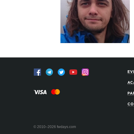
EV
AC
PA
CO
© 2010–2026 fwdays.com