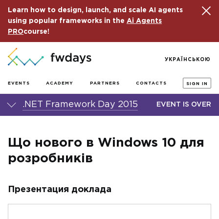
Learn how to design, launch, and scale AI agents
using popular frameworks in the
Ai Agents
PRO
course!
УКРАЇНСЬКОЮ
EVENTS
ACADEMY
PARTNERS
CONTACTS
SIGN IN
.NET Framework Day 2015
EVENT IS OVER
Що нового в Windows 10 для
розробників
Презентация доклада