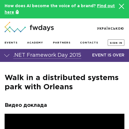
How does AI become the voice of a brand?
Find out
here
🤖
УКРАЇНСЬКОЮ
EVENTS
ACADEMY
PARTNERS
CONTACTS
SIGN IN
.NET Framework Day 2015
EVENT IS OVER
Walk in a distributed systems
park with Orleans
Видео доклада