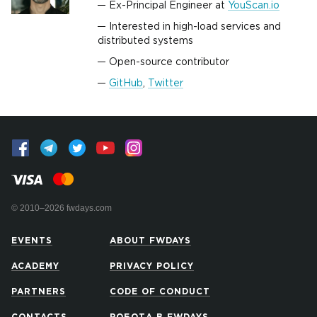
Ex-Principal Engineer at
YouScan.io
Interested in high-load services and
distributed systems
Open-source contributor
GitHub
,
Twitter
© 2010–2026 fwdays.com
EVENTS
ABOUT FWDAYS
ACADEMY
PRIVACY POLICY
PARTNERS
CODE OF CONDUCT