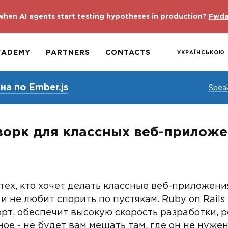
hen AI agents start testing hypotheses in production?
Fwda
CADEMY
PARTNERS
CONTACTS
УКРАЇНСЬКОЮ
а по Ember.js
Spea
ворк для классных веб-приложе
тех, кто хочет делать классные веб-приложения
 и не любит спорить по пустякам. Ruby on Rail
рт, обеспечит высокую скорость разработки, 
вное - не будет вам мешать там, где он не нуже