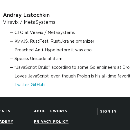
Andrey Listochkin
Viravix / MetaSystems
CTO at Viravix / MetaSystems
KyivJS, RustFest, RustUkraine organizer
Preached Anti-Hype before it was cool
Speaks Unicode at 3 am
“JavaScript Druid” according to some Go engineers at D
Loves JavaScript, even though Prolog is his all-time favori
Twitter
,
GitHub
ENTS
ABOUT FWDAYS
SIGN IN
ADEMY
PRIVACY POLICY