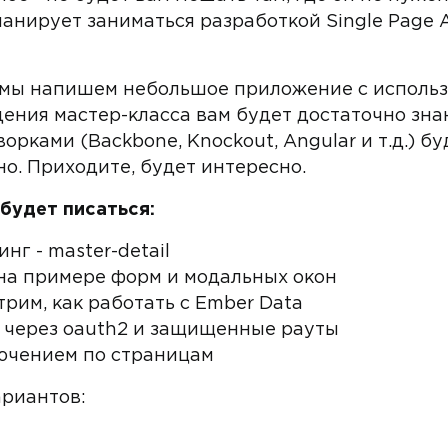
ланирует заниматься разработкой Single Page 
а мы напишем небольшое приложение с исполь
ния мастер-класса вам будет достаточно знан
рками (Backbone, Knockout, Angular и т.д.) бу
о. Приходите, будет интересно.
будет писаться:
нг - master-detail
на примере форм и модальных окон
трим, как работать с Ember Data
 через oauth2 и защищенные рауты
лючением по страницам
ариантов: