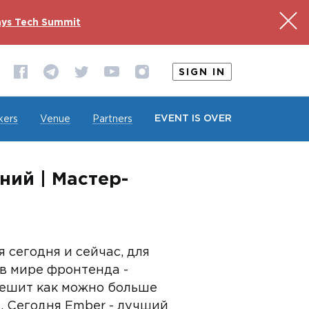
ys Tech Summit
SIGN IN
EVENT IS OVER
kers
Venue
Partners
ний | Мастер-
 сегодня и сейчас, для
s в мире фронтенда -
решит как можно больше
н. Сегодня Ember - лучший