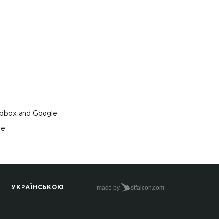
ropbox and Google
te
made by
stfalcon.com
УКРАЇНСЬКОЮ