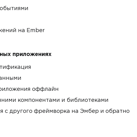
событиями
жений на Ember
льных приложениях
нтификация
данными
риложения оффлайн
нними компонентами и библиотеками
 с другого фреймворка на Эмбер и обратно