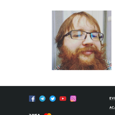
EV
AC