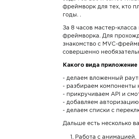
фреймворк для тех, кто п
годы. .
За 8 часов мастер-класс
фреймворка. Для прохожде
знакомство с MVC-фреймво
совершенно необязательн
Какого вида приложение 
- делаем вложенный раути
- разбираем компоненты 
- прикручиваем API и смо
- добавляем авторизацию
- делаем списки с перек
Дальше есть несколько в
Работа с анимацией.