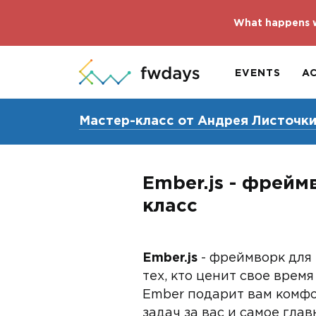
What happens w
EVENTS
A
Мастер-класс от Андрея Листочкин
Ember.js - фрейм
класс
Ember.js
- фреймворк для 
тех, кто ценит свое время
Ember подарит вам комфо
задач за вас и самое гла