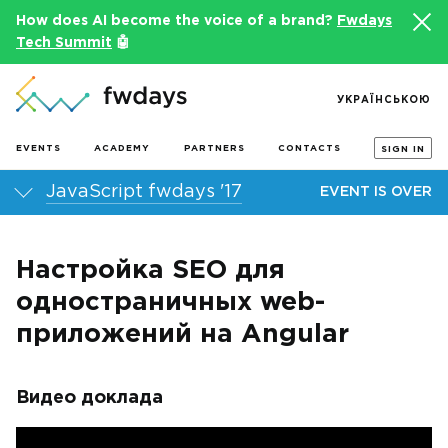
How does AI become the voice of a brand?
Fwdays
Tech Summit
🤖
УКРАЇНСЬКОЮ
EVENTS
ACADEMY
PARTNERS
CONTACTS
SIGN IN
JavaScript fwdays '17
EVENT IS OVER
Настройка SEO для
одностраничных web-
приложений на Angular
Видео доклада