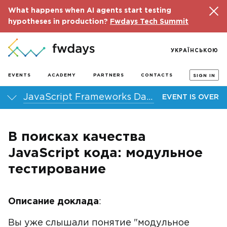
What happens when AI agents start testing
hypotheses in production?
Fwdays Tech Summit
УКРАЇНСЬКОЮ
EVENTS
ACADEMY
PARTNERS
CONTACTS
SIGN IN
JavaScript Frameworks Day 2014
EVENT IS OVER
В поисках качества
JavaScript кода: модульное
тестирование
Описание доклада
:
Вы уже слышали понятие "модульное