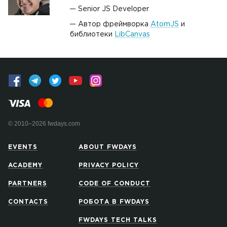
Senior JS Developer
Автор фреймворка
AtomJS
и
библиотеки
LibCanvas
© 2010–2026 fwdays.com
EVENTS
ABOUT FWDAYS
ACADEMY
PRIVACY POLICY
PARTNERS
CODE OF CONDUCT
CONTACTS
РОБОТА В FWDAYS
FWDAYS TECH TALKS