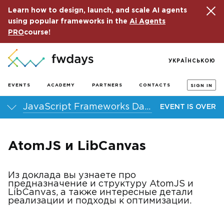
Learn how to design, launch, and scale AI agents
using popular frameworks in the
Ai Agents
PRO
course!
УКРАЇНСЬКОЮ
EVENTS
ACADEMY
PARTNERS
CONTACTS
SIGN IN
JavaScript Frameworks Day 2013
EVENT IS OVER
AtomJS и LibCanvas
Из доклада вы узнаете про
предназначение и структуру AtomJS и
LibCanvas, а также интересные детали
реализации и подходы к оптимизации.